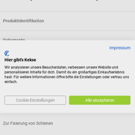
Produktidentifikation
Dokumente
Impressum
Bewertungen
Hier gibt's Kekse
Wir analysieren unsere Besucherdaten, verbessern unsere Website und
personalisieren Inhalte für dich. Damit du ein großartiges Einkaufserlebnis
hast. Für weitere Informationen öffne bitte die Einstellungen oder vertrau uns
Kunden kauften auch
einfach.
SSB
NOBAMED
B
Cookie-Einstellungen
Alle akzeptieren
NOBALASTIK Mittelzugbinde
A
Zur Fixierung von Schienen
H