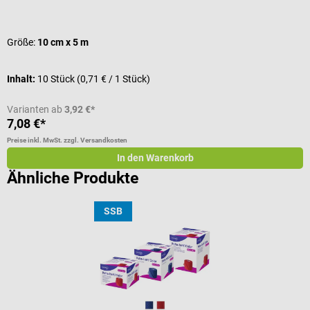
Durchschnittliche Bewertung von 5 von 5 Sternen
V
Größe:
10 cm x 5 m
Inhalt:
10 Stück
(0,71 € / 1 Stück)
I
Varianten ab
3,92 €*
7,08 €*
3
Preise inkl. MwSt. zzgl. Versandkosten
Pr
In den Warenkorb
Ähnliche Produkte
SSB