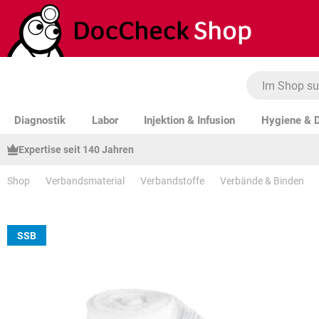
um Hauptinhalt springen
Zur Suche springen
Zur Hauptnavigation springen
Diagnostik
Labor
Injektion & Infusion
Hygiene & D
Expertise seit 140 Jahren
Shop
Verbandsmaterial
Verbandstoffe
Verbände & Binden
SSB