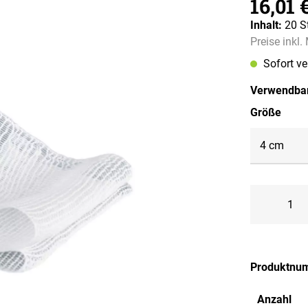
16,01 
Inhalt:
20 S
Preise inkl
Sofort v
Verwendbar
ausw
Größe
Produktnu
Anzahl