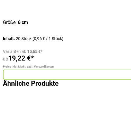
Durchschnittliche Bewertung von 5 von 5 Sternen
Größe:
6 cm
Inhalt:
20 Stück
(0,96 € / 1 Stück)
Varianten ab
15,65 €*
19,22 €*
ab
Preise inkl. MwSt. zzgl. Versandkosten
Ähnliche Produkte