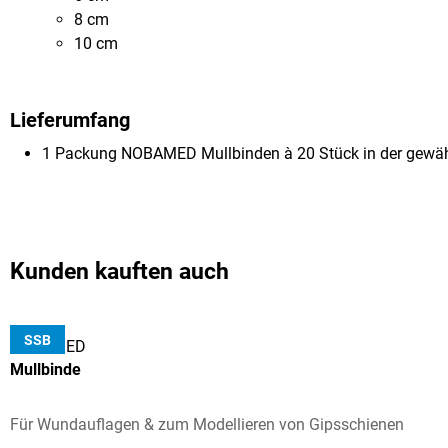
8 cm
10 cm
Lieferumfang
1 Packung NOBAMED Mullbinden à 20 Stück in der gewähl
Kunden kauften auch
SSB
NOBAMED
Mullbinde
Für Wundauflagen & zum Modellieren von Gipsschienen