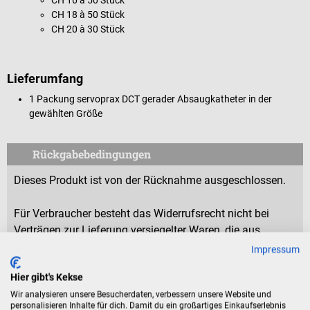
CH 18 à 50 Stück
CH 20 à 30 Stück
Lieferumfang
1 Packung servoprax DCT gerader Absaugkatheter in der
gewählten Größe
Rückgabebedingungen
Dieses Produkt ist von der Rücknahme ausgeschlossen.
Für Verbraucher besteht das Widerrufsrecht nicht bei
Verträgen zur Lieferung versiegelter Waren, die aus
Gründen des Gesundheitsschutzes oder der Hygiene nicht
Impressum
zur Rückgabe geeignet sind, wenn ihre Versiegelung nach
Hier gibt's Kekse
der Lieferung entfernt wurde.
Wir analysieren unsere Besucherdaten, verbessern unsere Website und
personalisieren Inhalte für dich. Damit du ein großartiges Einkaufserlebnis