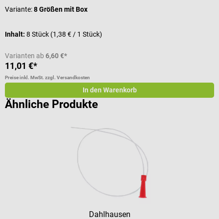
Variante:
8 Größen mit Box
Inhalt:
8 Stück
(1,38 € / 1 Stück)
Varianten ab
6,60 €*
11,01 €*
5
Preise inkl. MwSt. zzgl. Versandkosten
Pr
In den Warenkorb
Ähnliche Produkte
Dahlhausen