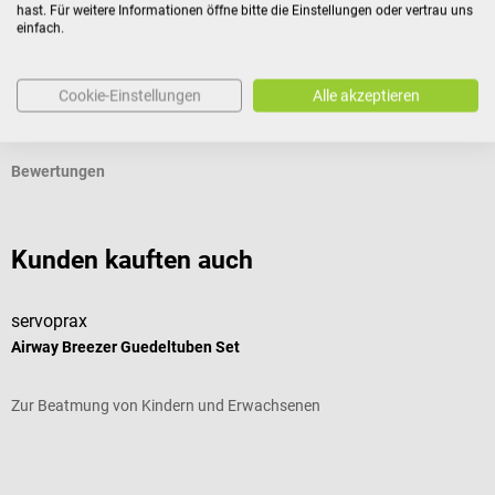
hast. Für weitere Informationen öffne bitte die Einstellungen oder vertrau uns
einfach.
Produktidentifikation
Cookie-Einstellungen
Alle akzeptieren
Dokumente
Bewertungen
Kunden kauften auch
servoprax
D
Airway Breezer Guedeltuben Set
A
Zur Beatmung von Kindern und Erwachsenen
K
Durchschnittliche Bewertung von 3 von 5 Sternen