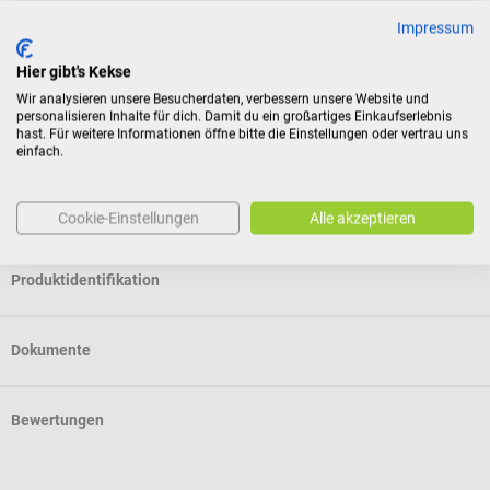
Für Verbraucher besteht das Widerrufsrecht nicht bei
Impressum
Verträgen zur Lieferung versiegelter Waren, die aus
Hier gibt's Kekse
Gründen des Gesundheitsschutzes oder der Hygiene nicht
Wir analysieren unsere Besucherdaten, verbessern unsere Website und
zur Rückgabe geeignet sind, wenn ihre Versiegelung nach
personalisieren Inhalte für dich. Damit du ein großartiges Einkaufserlebnis
der Lieferung entfernt wurde.
hast. Für weitere Informationen öffne bitte die Einstellungen oder vertrau uns
einfach.
Eigenschaften
Cookie-Einstellungen
Alle akzeptieren
Produktidentifikation
Dokumente
Bewertungen