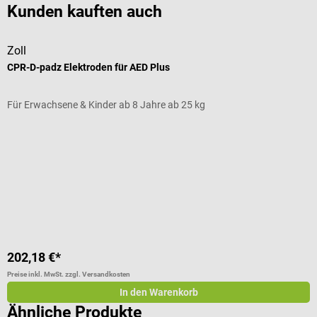
Kunden kauften auch
Zoll
B
CPR-D-padz Elektroden für AED Plus
O
Für Erwachsene & Kinder ab 8 Jahre ab 25 kg
M
202,18 €*
7
Preise inkl. MwSt. zzgl. Versandkosten
Pr
In den Warenkorb
Ähnliche Produkte