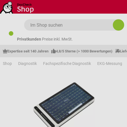
Zum Hauptinhalt springen
Privatkunden
Preise inkl. MwSt.
Expertise seit 140 Jahren
4,8/5 Sterne (> 1000 Bewertungen)
Lief
Shop
Diagnostik
Fachspezifische Diagnostik
EKG-Messung