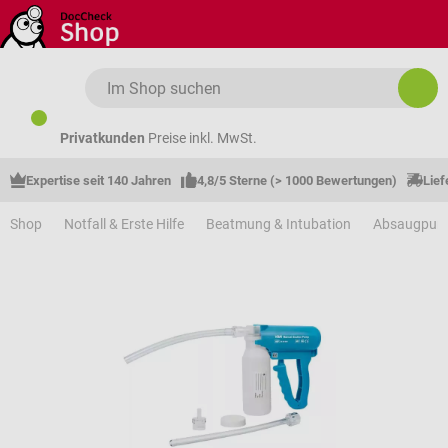
Zum Hauptinhalt springen
Privatkunden
Preise inkl. MwSt.
Expertise seit 140 Jahren
4,8/5 Sterne (> 1000 Bewertungen)
Lief
Shop
Notfall & Erste Hilfe
Beatmung & Intubation
Absaugpum