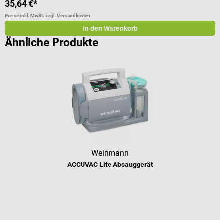
35,64 €*
a
Preise inkl. MwSt. zzgl. Versandkosten
Pr
In den Warenkorb
Ähnliche Produkte
Weinmann
ACCUVAC Lite Absauggerät
Durchschnittliche Bewertung von 5 