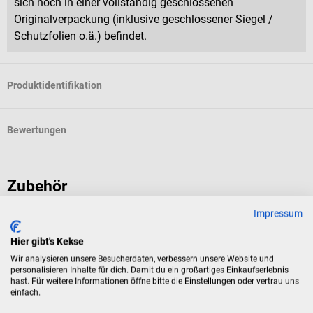
sich noch in einer vollständig geschlossenen
Originalverpackung (inklusive geschlossener Siegel /
Schutzfolien o.ä.) befindet.
Produktidentifikation
Bewertungen
Zubehör
Impressum
VBM Medizintechnik
Zubehör-Set für Handabsaugpumpe
Hier gibt's Kekse
Wir analysieren unsere Besucherdaten, verbessern unsere Website und
personalisieren Inhalte für dich. Damit du ein großartiges Einkaufserlebnis
5-teilig & passend für die Handabsaugpumpe von VBM
hast. Für weitere Informationen öffne bitte die Einstellungen oder vertrau uns
einfach.