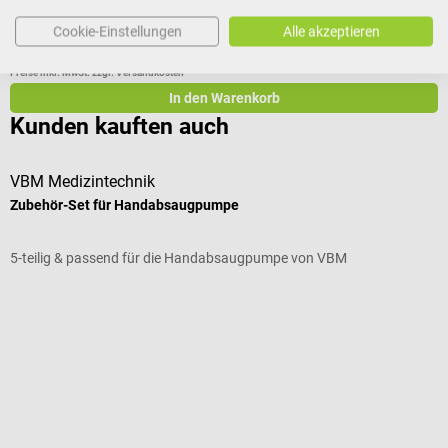
Cookie-Einstellungen
Alle akzeptieren
35,64 €*
Preise inkl. MwSt. zzgl. Versandkosten
In den Warenkorb
Kunden kauften auch
VBM Medizintechnik
Zubehör-Set für Handabsaugpumpe
S
5-teilig & passend für die Handabsaugpumpe von VBM
F
D
V
E