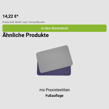
14,22 €*
1
Preise inkl. MwSt. zzgl. Versandkosten
Pr
In den Warenkorb
Ähnliche Produkte
ms Praxistextilien
Fußauflage
Durchschnittliche Bewertung von 5 