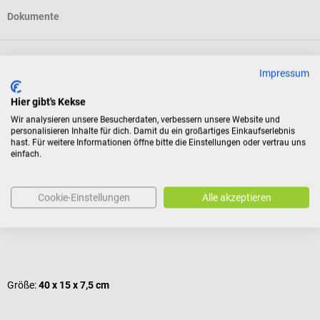
Dokumente
Bewertungen
Impressum
Hier gibt's Kekse
Kunden kauften auch
Wir analysieren unsere Besucherdaten, verbessern unsere Website und
personalisieren Inhalte für dich. Damit du ein großartiges Einkaufserlebnis
hast. Für weitere Informationen öffne bitte die Einstellungen oder vertrau uns
einfach.
Dr. No
H
Halbrolle
P
Cookie-Einstellungen
Alle akzeptieren
Lagerungsrolle mit abwaschbarem Kunststoffbezug
F
Durchschnittliche Bewertung von 5 von 5 Sternen
V
Größe:
40 x 15 x 7,5 cm