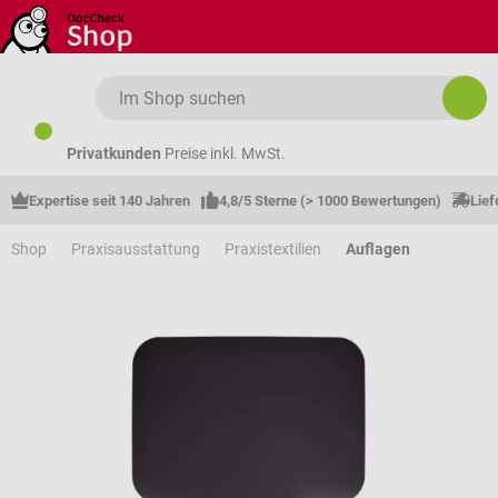
Zum Hauptinhalt springen
Privatkunden
Preise inkl. MwSt.
Expertise seit 140 Jahren
4,8/5 Sterne (> 1000 Bewertungen)
Lief
Shop
Praxisausstattung
Praxistextilien
Auflagen