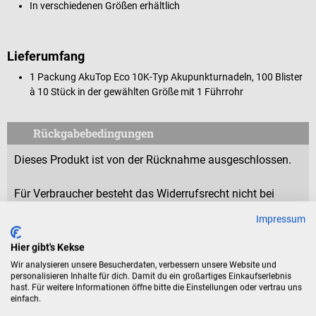
In verschiedenen Größen erhältlich
Lieferumfang
1 Packung AkuTop Eco 10K-Typ Akupunkturnadeln, 100 Blister
à 10 Stück in der gewählten Größe mit 1 Führrohr
Rückgabebedingungen
Dieses Produkt ist von der Rücknahme ausgeschlossen.
Für Verbraucher besteht das Widerrufsrecht nicht bei
Verträgen zur Lieferung versiegelter Waren, die aus
Impressum
Gründen des Gesundheitsschutzes oder der Hygiene nicht
zur Rückgabe geeignet sind, wenn ihre Versiegelung nach
Hier gibt's Kekse
der Lieferung entfernt wurde.
Wir analysieren unsere Besucherdaten, verbessern unsere Website und
personalisieren Inhalte für dich. Damit du ein großartiges Einkaufserlebnis
hast. Für weitere Informationen öffne bitte die Einstellungen oder vertrau uns
einfach.
Produktidentifikation