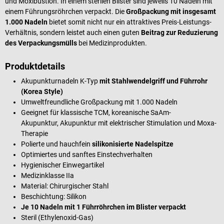
und Moxibustion. In einem sterilen Blister sind jeweils 10 Nadeln mit
einem Führungsröhrchen verpackt. Die
Großpackung mit insgesamt
1.000 Nadeln
bietet somit nicht nur ein attraktives Preis-Leistungs-
Verhältnis, sondern leistet auch einen guten
Beitrag zur Reduzierung
des Verpackungsmülls
bei Medizinprodukten.
Produktdetails
Akupunkturnadeln K-Typ
mit Stahlwendelgriff und Führrohr
(Korea Style)
Umweltfreundliche Großpackung mit 1.000 Nadeln
Geeignet für klassische TCM, koreanische SaAm-
Akupunktur, Akupunktur mit elektrischer Stimulation und Moxa-
Therapie
Polierte und hauchfein
silikonisierte Nadelspitze
Optimiertes und sanftes Einstechverhalten
Hygienischer Einwegartikel
Medizinklasse IIa
Material: Chirurgischer Stahl
Beschichtung: Silikon
Je 10 Nadeln mit 1 Führröhrchen im Blister verpackt
Steril (Ethylenoxid-Gas)