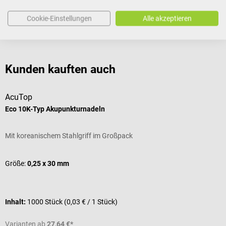
Cookie-Einstellungen
Alle akzeptieren
Bewertungen
Kunden kauften auch
AcuTop
A
Eco 10K-Typ Akupunkturnadeln
E
Mit koreanischem Stahlgriff im Großpack
M
Größe:
0,25 x 30 mm
G
Inhalt:
1000 Stück
(0,03 € / 1 Stück)
I
Varianten ab
27,64 €*
V