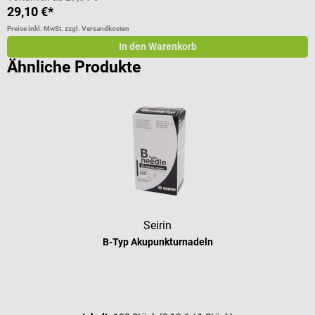
29,10 €*
2
Preise inkl. MwSt. zzgl. Versandkosten
Pr
In den Warenkorb
Ähnliche Produkte
Seirin
B-Typ Akupunkturnadeln
Durchschnittliche Bewertung von 5 