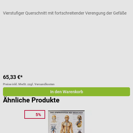
Vierstufiger Querschnitt mit fortschreitender Verengung der Gefäße
A
65,33 €*
1
Preise inkl. MwSt. zzgl. Versandkosten
Pr
In den Warenkorb
Ähnliche Produkte
5%