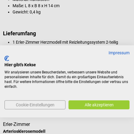
Maße: L 8 x B 8 x H 14 cm
Gewicht: 0,4 kg
Lieferumfang
1 Erler-Zimmer Herzmodell mit Reizleitungssystem 2-teilig
Impressum
Produktidentifikation
Hier gibt's Kekse
Wir analysieren unsere Besucherdaten, verbessern unsere Website und
personalisieren Inhalte für dich. Damit du ein großartiges Einkaufserlebnis
hast. Für weitere Informationen öffne bitte die Einstellungen oder vertrau uns
Bewertungen
einfach.
Cookie-Einstellungen
Alle akzeptieren
Kunden kauften auch
Erler-Zimmer
E
Arteriosklerosemodell
L