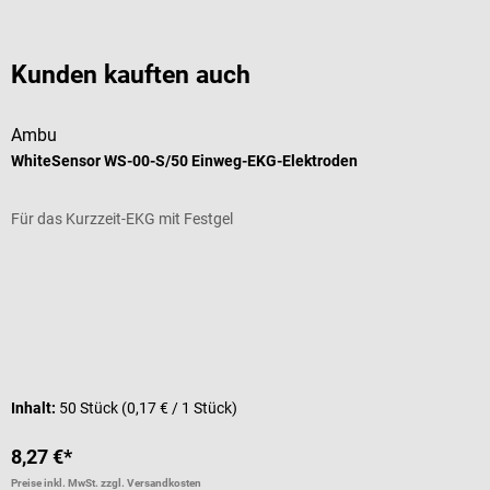
Kunden kauften auch
Ambu
D
WhiteSensor WS-00-S/50 Einweg-EKG-Elektroden
E
Für das Kurzzeit-EKG mit Festgel
F
D
G
I
Inhalt:
50 Stück
(0,17 € / 1 Stück)
8,27 €*
a
Preise inkl. MwSt. zzgl. Versandkosten
Pr