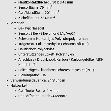
Hautkontaktfläche: L 50 x B 48 mm
2
Sensorfläche: 79 mm
2
Gel-/Messfläche: 201 mm
2
Klebefläche: 1.584 mm
Material:
Gel-Typ: Nassgel
Sensor: Silber/Silberchlorid (Ag/AgCl)
Schwamm: Netzartiges Polyesterpolyurethan
Trägermaterial: Polyethylen-Schaumstoff (PE)
Hautkleber: Polyacrylat
Unterstützendes Etikett: Polyethylen
Anschluss / Druckknopf: Karbon / Karbongefüllter ABS-
Kunststoff
Folienträger: Silikonbeschichtetes Polyester (PET)
Biokompatibel: Ja
Verwendungsdauer: ca. 24 Stunden
Haltbarkeit:
Geöffneter Beutel: 1 Monat
Ungeöffneter Beutel: 24 Monate