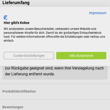
Lieferumfang
1 Packung Ambu WhiteSensor 4500M Einweg-EKG-Elektroden à
Impressum
30 Stück
Hier gibt's Kekse
Rückgabebedingungen
Wir analysieren unsere Besucherdaten, verbessern unsere Website und
personalisieren Inhalte für dich. Damit du ein großartiges Einkaufserlebnis
hast. Für weitere Informationen öffne bitte die Einstellungen oder vertrau uns
Dieses Produkt ist von der Rücknahme ausgeschlossen.
einfach.
Für Verbraucher besteht das Widerrufsrecht nicht bei
Cookie-Einstellungen
Alle akzeptieren
Verträgen zur Lieferung versiegelter Waren, die aus
Gründen des Gesundheitsschutzes oder der Hygiene nicht
zur Rückgabe geeignet sind, wenn ihre Versiegelung nach
der Lieferung entfernt wurde.
Produktidentifikation
Bewertungen