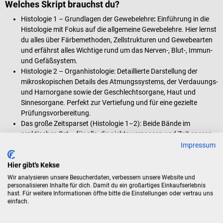
Welches Skript brauchst du?
Histologie 1 – Grundlagen der Gewebelehre
:
Einführung in die
Histologie mit Fokus auf die allgemeine Gewebelehre. Hier lernst
du alles über
Färbemethoden, Zellstrukturen und Gewebearten
und erfährst alles Wichtige rund um das Nerven-, Blut-, Immun-
und Gefäßsystem
.
Histologie 2 – Organhistologie: Detaillierte Darstellung der
mikroskopischen Details des Atmungssystems, der Verdauungs-
und Harnorgane sowie der Geschlechtsorgane, Haut und
Sinnesorgane
. Perfekt zur Vertiefung und für eine gezielte
Prüfungsvorbereitung.
Das große Zeitsparset (Histologie 1–2): Beide Bände im
praktischen Set – für alle, die nichts verpassen und Zeit sparen
wollen.
Impressum
Hier gibt's Kekse
Wir analysieren unsere Besucherdaten, verbessern unsere Website und
Lieferumfang
personalisieren Inhalte für dich. Damit du ein großartiges Einkaufserlebnis
hast. Für weitere Informationen öffne bitte die Einstellungen oder vertrau uns
1 CORETEXT. Histologie Lernskript in der gewählten Ausführung
einfach.