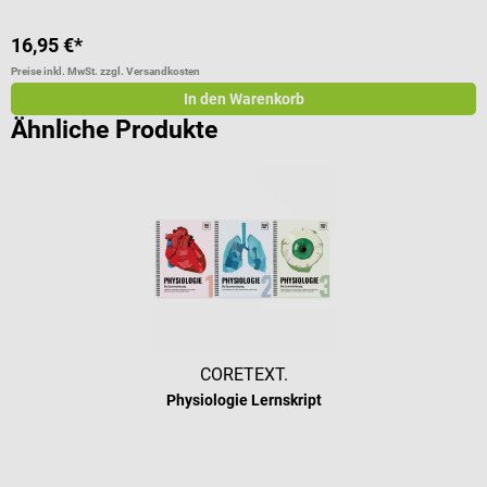
V
16,95 €*
5
Preise inkl. MwSt. zzgl. Versandkosten
Pr
In den Warenkorb
Ähnliche Produkte
CORETEXT.
Physiologie Lernskript