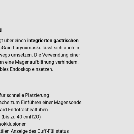
u
t über einen
integrierten gastrischen
raGain Larynxmaske lässt sich auch in
mwegs umsetzen. Die Verwendung einer
nn eine Magenaufblähung verhindern.
xibles Endoskop einsetzen.
für schnelle Platzierung
nfläche zum Einführen einer Magensonde
dard-Endotrachealtuben
 (bis zu 40 cmH2O)
sokklusionen
tilen Anzeige des Cuff-Füllstatus