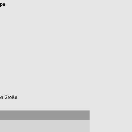
ope
en Größe