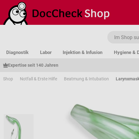
um Hauptinhalt springen
Zur Suche springen
Zur Hauptnavigation springen
Diagnostik
Labor
Injektion & Infusion
Hygiene & D
Expertise seit 140 Jahren
Shop
Notfall & Erste Hilfe
Beatmung & Intubation
Larynxmask