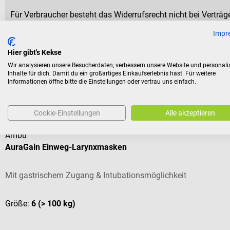
Für Verbraucher besteht das Widerrufsrecht nicht bei Verträge
aus Gründen des Gesundheitsschutzes oder der Hygiene nicht
Impr
Versiegelung nach der Lieferung entfernt wurde.
Hier gibt's Kekse
Wir analysieren unsere Besucherdaten, verbessern unsere Website und personali
Inhalte für dich. Damit du ein großartiges Einkaufserlebnis hast. Für weitere
Informationen öffne bitte die Einstellungen oder vertrau uns einfach.
Kunden kauften auch
Cookie-Einstellungen
Alle akzeptieren
Ambu
AuraGain Einweg-Larynxmasken
Mit gastrischem Zugang & Intubationsmöglichkeit
Größe:
6 (> 100 kg)