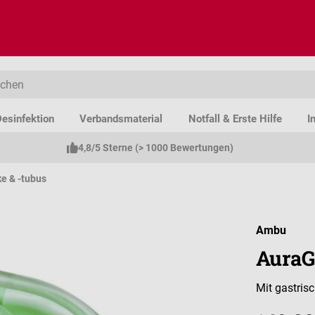
esinfektion
Verbandsmaterial
Notfall & Erste Hilfe
I
4,8/5 Sterne (> 1000 Bewertungen)
e & -tubus
Ambu
AuraG
Mit gastris