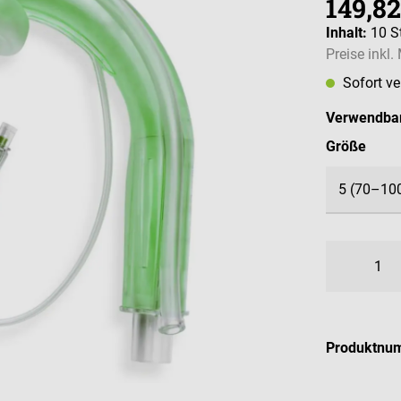
149,82
Inhalt:
10 S
Preise inkl
Sofort v
Verwendbar
ausw
Größe
Produktnu