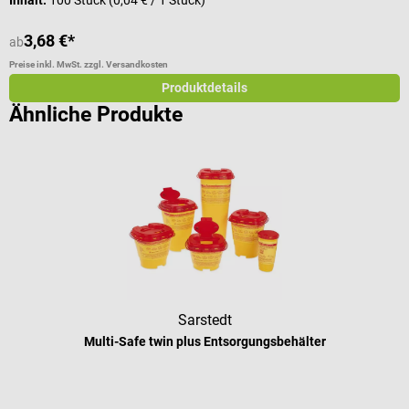
Inhalt:
100 Stück
(0,04 € / 1 Stück)
I
3,68 €*
ab
a
Preise inkl. MwSt. zzgl. Versandkosten
Pr
Produktdetails
Ähnliche Produkte
Sarstedt
Multi-Safe twin plus Entsorgungsbehälter
Durchschnittliche Bewertung von 5 