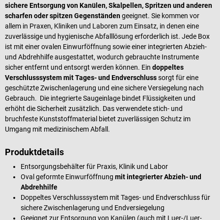
sichere Entsorgung von Kanülen, Skalpellen, Spritzen und anderen
scharfen oder spitzen Gegenständen
geeignet. Sie kommen vor
allem in Praxen, Kliniken und Laboren zum Einsatz, in denen eine
zuverlässige und hygienische Abfalllösung erforderlich ist. Jede Box
ist mit einer ovalen Einwurföffnung sowie einer integrierten Abzieh-
und Abdrehhilfe ausgestattet, wodurch gebrauchte Instrumente
sicher entfernt und entsorgt werden können. Ein
doppeltes
Verschlusssystem mit Tages- und Endverschluss
sorgt für eine
geschützte Zwischenlagerung und eine sichere Versiegelung nach
Gebrauch. Die integrierte Saugeinlage bindet Flüssigkeiten und
erhöht die Sicherheit zusätzlich. Das verwendete stich- und
bruchfeste Kunststoffmaterial bietet zuverlässigen Schutz im
Umgang mit medizinischem Abfall.
Produktdetails
Entsorgungsbehälter für Praxis, Klinik und Labor
Oval geformte Einwurföffnung
mit integrierter Abzieh- und
Abdrehhilfe
Doppeltes Verschlusssystem mit Tages- und Endverschluss für
sichere Zwischenlagerung und Endversiegelung
Geeignet zur Entsorgung von Kanülen (auch mit Luer-/Luer-