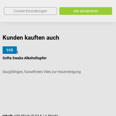
Produktidentifikation
Cookie-Einstellungen
Alle akzeptieren
Bewertungen
Kunden kauften auch
SSB
B. Braun
D
Softa Swabs Alkoholtupfer
Z
Saugfähiges, fusselfreies Vlies zur Hautreinigung
B
D