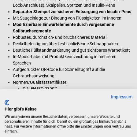
Lock-Anschluss), Skalpellen, Spritzen und Insulin-Pens
Separater Stempel zur sicheren Entsorgung von Insulin-Pens
Mit Saugeinlage zur Bindung von Flüssigkeiten im Inneren
Modifizierbare Einwurfelemente durch vorgesehene
Sollbruchsegmente
Robustes, durchstich- und bruchsicheres Material
Deckelbefestigung über fest schließende Schnapphaken
Deutliche Füllstandmarkierung und gut sichtbares Warnetikett
In-Mould-Label mit Produktkennzeichnung in mehreren
Sprachen
Aufgedruckter QR-Code für Schnellzugriff auf die
Gebrauchsanweisung
Normen/Qualitätszertifikate:
DIN EN ISO 23907
TRBA 250
Impressum
UN 3291
Farbe: Gelb, Rot
Hier gibt's Kekse
Material: recyceltes Polypropylen
Wir analysieren unsere Besucherdaten, verbessern unsere Website und
personalisieren Inhalte für dich. Damit du ein großartiges Einkaufserlebnis
hast. Für weitere Informationen öffne bitte die Einstellungen oder vertrau uns
einfach.