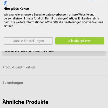
Rückgabebedingungen
Hier gibt's Kekse
Wir analysieren unsere Besucherdaten, verbessern unsere Website und
Dieses Produkt ist von der Rücknahme ausgeschlossen.
personalisieren Inhalte für dich. Damit du ein großartiges Einkaufserlebnis
hast. Für weitere Informationen öffne bitte die Einstellungen oder vertrau uns
einfach.
Für Verbraucher besteht das Widerrufsrecht nicht bei
Verträgen zur Lieferung versiegelter Waren, die aus
Gründen des Gesundheitsschutzes oder der Hygiene nicht
Cookie-Einstellungen
Alle akzeptieren
zur Rückgabe geeignet sind, wenn ihre Versiegelung nach
der Lieferung entfernt wurde.
Produktidentifikation
Bewertungen
Ähnliche Produkte