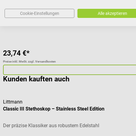
Passend zum NEOTENS digitalen Blutdruckmessgerät
Cookie-Einstellungen
Alle akzeptieren
Größe:
S (6–24 cm)
23,74 €*
Preise inkl. MwSt. zzgl. Versandkosten
Kunden kauften auch
Littmann
Classic III Stethoskop – Stainless Steel Edition
Der präzise Klassiker aus robustem Edelstahl