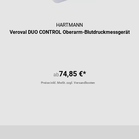
HARTMANN
Veroval DUO CONTROL Oberarm-Blutdruckmessgerät
74,85 €*
ab
Preise inkl. MwSt. zzgl. Versandkosten