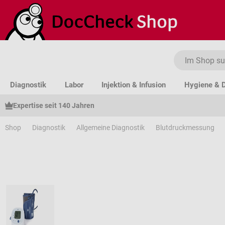
um Hauptinhalt springen
Zur Suche springen
Zur Hauptnavigation springen
Diagnostik
Labor
Injektion & Infusion
Hygiene & D
Expertise seit 140 Jahren
Shop
Diagnostik
Allgemeine Diagnostik
Blutdruckmessung