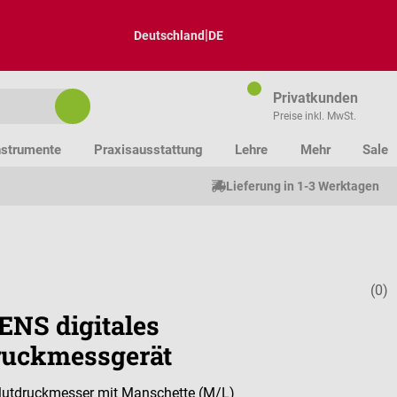
|
Deutschland
DE
Privatkunden
Preise inkl. MwSt.
nstrumente
Praxisausstattung
Lehre
Mehr
Sale
Lieferung in 1-3 Werktagen
(0)
Durchschnitt
NS digitales
ruckmessgerät
lutdruckmesser mit Manschette (M/L)