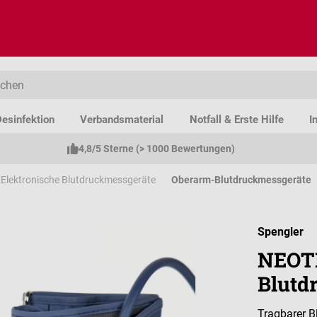
esinfektion
Verbandsmaterial
Notfall & Erste Hilfe
I
4,8/5 Sterne (> 1000 Bewertungen)
Elektronische Blutdruckmessgeräte
Oberarm-Blutdruckmessgeräte
Spengler
NEOTE
Blutd
Tragbarer B