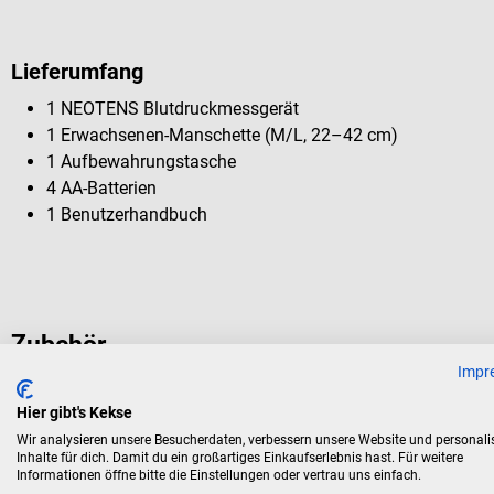
Lieferumfang
1 NEOTENS Blutdruckmessgerät
1 Erwachsenen-Manschette (M/L, 22–42 cm)
1 Aufbewahrungstasche
4 AA-Batterien
1 Benutzerhandbuch
Zubehör
Impr
Hier gibt's Kekse
Spengler
Wir analysieren unsere Besucherdaten, verbessern unsere Website und personali
NEOTENS Klettmanschette
Inhalte für dich. Damit du ein großartiges Einkaufserlebnis hast. Für weitere
Informationen öffne bitte die Einstellungen oder vertrau uns einfach.