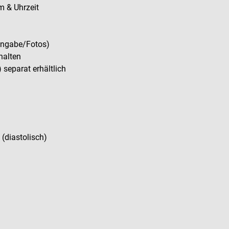
m & Uhrzeit
ingabe/Fotos)
halten
separat erhältlich
diastolisch)