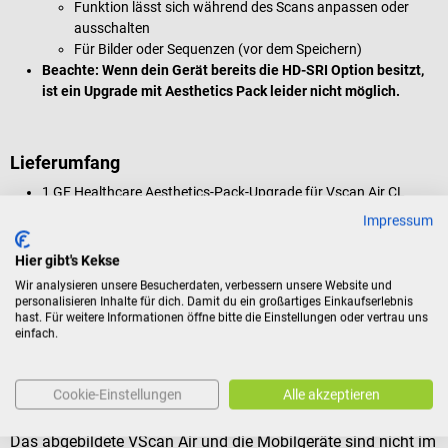
Funktion lässt sich während des Scans anpassen oder
ausschalten
Für Bilder oder Sequenzen (vor dem Speichern)
Beachte: Wenn dein Gerät bereits die HD-SRI Option besitzt,
ist ein Upgrade mit Aesthetics Pack leider nicht möglich.
Lieferumfang
1 GE Healthcare Aesthetics-Pack-Upgrade für Vscan Air CL
Ultraschallgerät
Impressum
Freischaltung des Aesthetics-Presets
in der App durch
den Hersteller
Hier gibt's Kekse
Freischaltung der HD-SRI-Option
in der App durch den
Wir analysieren unsere Besucherdaten, verbessern unsere Website und
Hersteller
personalisieren Inhalte für dich. Damit du ein großartiges Einkaufserlebnis
Gültig für ein vorhandenes VScan Air CL Gerät auf
hast. Für weitere Informationen öffne bitte die Einstellungen oder vertrau uns
einfach.
Lebenszeit (Seriennummer erforderlich)
Beachte:
Nicht kompatibel mit Geräten mit HD-SRI-Option.
Cookie-Einstellungen
Alle akzeptieren
Das abgebildete VScan Air und die Mobilgeräte sind nicht im