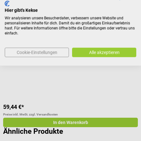
Kunden kauften auch
Hier gibt's Kekse
Wir analysieren unsere Besucherdaten, verbessern unsere Website und
Braun
personalisieren Inhalte für dich. Damit du ein großartiges Einkaufserlebnis
hast. Für weitere Informationen öffne bitte die Einstellungen oder vertrau uns
ThermoScan 7 mit Age Precision
M
einfach.
Infrarot-Ohrthermometer mit altersabhängiger Temperaturanzeige
S
Cookie-Einstellungen
Alle akzeptieren
Durchschnittliche Bewertung von 5 von 5 Sternen
D
59,44 €*
9
Preise inkl. MwSt. zzgl. Versandkosten
Pr
In den Warenkorb
Ähnliche Produkte