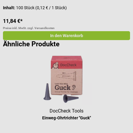
Inhalt:
100 Stück
(0,12 € / 1 Stück)
V
11,84 €*
1
Preise inkl. MwSt. zzgl. Versandkosten
Pr
In den Warenkorb
Ähnliche Produkte
DocCheck Tools
Einweg-Ohrtrichter "Guck"