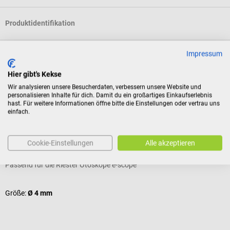
Produktidentifikation
Impressum
Bewertungen
Hier gibt's Kekse
Wir analysieren unsere Besucherdaten, verbessern unsere Website und
Kunden kauften auch
personalisieren Inhalte für dich. Damit du ein großartiges Einkaufserlebnis
hast. Für weitere Informationen öffne bitte die Einstellungen oder vertrau uns
einfach.
Riester
R
Einmaltrichter
e
Cookie-Einstellungen
Alle akzeptieren
Passend für die Riester Otoskope e-scope
M
Größe:
Ø 4 mm
F