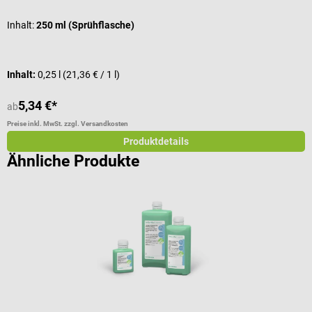
Inhalt:
250 ml (Sprühflasche)
Inhalt:
0,25 l
(21,36 € / 1 l)
I
5,34 €*
ab
a
Preise inkl. MwSt. zzgl. Versandkosten
Pr
Produktdetails
Ähnliche Produkte