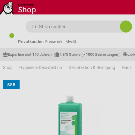
Zum Hauptinhalt springen
Privatkunden
Preise inkl. MwSt.
Expertise seit 140 Jahren
4,8/5 Sterne (> 1000 Bewertungen)
Lief
Shop
Hygiene & Desinfektion
Desinfektion & Reinigung
Haut &
SSB