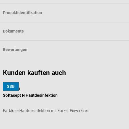
Produktidentifikation
Dokumente
Bewertungen
Kunden kauften auch
SSB
B. Braun
D
Softasept N Hautdesinfektion
Z
Farblose Hautdesinfektion mit kurzer Einwirkzeit
B
Durchschnittliche Bewertung von 5 von 5 Sternen
D