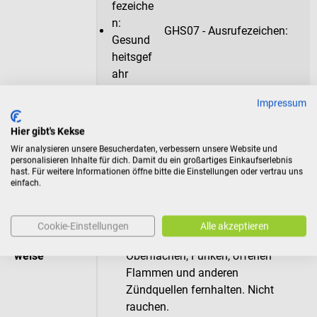
GHS07 - Ausrufezeichen:
Gesundheitsgefahr
Impressum
Signalwort
Gefahr!
Hier gibt's Kekse
Wir analysieren unsere Besucherdaten, verbessern unsere Website und
Gefahrenhinw
H225: Flüssigkeit und Dampf leicht
personalisieren Inhalte für dich. Damit du ein großartiges Einkaufserlebnis
hast. Für weitere Informationen öffne bitte die Einstellungen oder vertrau uns
eise
entzündbar.
einfach.
H319: Verursacht schwere
Augenreizung.
Cookie-Einstellungen
Alle akzeptieren
Sicherheitshin
P210: Von Hitze, heißen
weise
Oberflächen, Funken, offenen
Flammen und anderen
Zündquellen fernhalten. Nicht
rauchen.