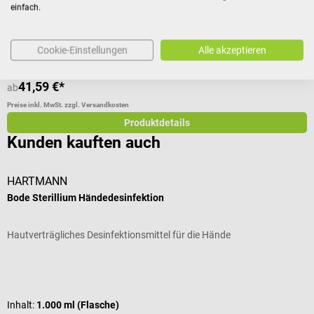
Inhalt:
5.000 ml (Kanister)
einfach.
Inhalt:
5 l
(8,32 € / 1 l)
Cookie-Einstellungen
Alle akzeptieren
Varianten ab
1,89 €*
41,59 €*
1
ab
Preise inkl. MwSt. zzgl. Versandkosten
Pr
Produktdetails
Kunden kauften auch
HARTMANN
D
Bode Sterillium Händedesinfektion
H
Hautverträgliches Desinfektionsmittel für die Hände
F
Durchschnittliche Bewertung von 5 von 5 Sternen
D
Inhalt:
1.000 ml (Flasche)
G