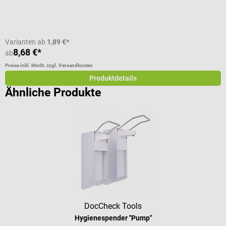
Varianten ab
1,89 €*
8,68 €*
2
ab
Preise inkl. MwSt. zzgl. Versandkosten
Pr
Produktdetails
Ähnliche Produkte
DocCheck Tools
Hygienespender "Pump"