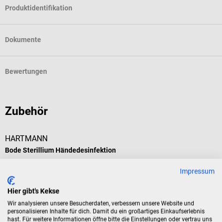
Produktidentifikation
Dokumente
Bewertungen
Zubehör
HARTMANN
B
Bode Sterillium Händedesinfektion
P
Impressum
Hautverträgliches Desinfektionsmittel für die Hände
L
Hier gibt's Kekse
Durchschnittliche Bewertung von 5 von 5 Sternen
Wir analysieren unsere Besucherdaten, verbessern unsere Website und
personalisieren Inhalte für dich. Damit du ein großartiges Einkaufserlebnis
hast. Für weitere Informationen öffne bitte die Einstellungen oder vertrau uns