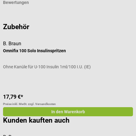
Bewertungen
Zubehör
B. Braun
H
Omnifix 100 Solo Insulinspritzen
O
Ohne Kanüle für U-100 Insulin 1ml/100 I.U. (IE)
V
I
17,79 €*
1
Preise inkl. MwSt. zzgl. Versandkosten
Pr
In den Warenkorb
Kunden kauften auch