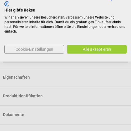
Rückgabebedingungen
Hier gibt's Kekse
Dieses Produkt ist von der Rücknahme ausgeschlossen.
Wir analysieren unsere Besucherdaten, verbessern unsere Website und
personalisieren Inhalte für dich. Damit du ein großartiges Einkaufserlebnis
hast. Für weitere Informationen öffne bitte die Einstellungen oder vertrau uns
Für Verbraucher besteht das Widerrufsrecht nicht bei
einfach.
Verträgen zur Lieferung versiegelter Waren, die aus
Gründen des Gesundheitsschutzes oder der Hygiene nicht
zur Rückgabe geeignet sind, wenn ihre Versiegelung nach
Cookie-Einstellungen
Alle akzeptieren
der Lieferung entfernt wurde.
Eigenschaften
Produktidentifikation
Dokumente