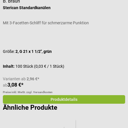
B. Braun
B
Sterican Standardkanülen
I
Mit 3-Facetten-Schliff für schmerzarme Punktion
V
Durchschnittliche Bewertung von 5 von 5 Sternen
D
Größe:
2, G 21 x 1 1/2", grün
V
Inhalt:
100 Stück
(0,03 € / 1 Stück)
I
Varianten ab
2,96 €*
V
3,08 €*
ab
a
Preise inkl. MwSt. zzgl. Versandkosten
Pr
Produktdetails
Ähnliche Produkte