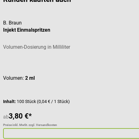
B. Braun
Injekt Einmalspritzen
Volumen-Dosierung in Milliliter
Durchschnittliche Bewertung von 5 von 5 Sternen
Volumen:
2 ml
Inhalt:
100 Stück
(0,04 € / 1 Stück)
3,80 €*
ab
Preise inkl. MwSt. zzgl. Versandkosten