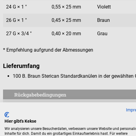
24 G × 1 "
0,55 × 25 mm
Violett
26 G × 1 "
0,45 × 25 mm
Braun
27 G × 3/4 "
0,40 × 20 mm
Grau
* Empfehlung aufgrund der Abmessungen
Lieferumfang
100 B. Braun Sterican Standardkanülen in der gewählten
Rückgabebedingungen
Dieses Produkt ist von der Rücknahme ausgeschlossen.
Impr
Für Verbraucher besteht das Widerrufsrecht nicht bei Verträge
Hier gibt's Kekse
aus Gründen des Gesundheitsschutzes oder der Hygiene nicht
Wir analysieren unsere Besucherdaten, verbessern unsere Website und personali
Inhalte für dich. Damit du ein großartiges Einkaufserlebnis hast. Für weitere
Versiegelung nach der Lieferung entfernt wurde.