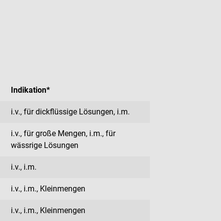
Indikation*
i.v., für dickflüssige Lösungen, i.m.
i.v., für große Mengen, i.m., für
wässrige Lösungen
i.v., i.m.
i.v., i.m., Kleinmengen
i.v., i.m., Kleinmengen