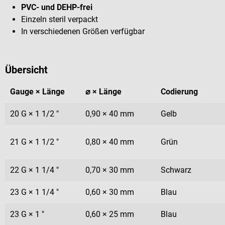
PVC- und DEHP-frei
Einzeln steril verpackt
In verschiedenen Größen verfügbar
Übersicht
Gauge × Länge
⌀ × Länge
Codierung
20 G × 1 1/2 "
0,90 × 40 mm
Gelb
21 G × 1 1/2 "
0,80 × 40 mm
Grün
22 G × 1 1/4 "
0,70 × 30 mm
Schwarz
23 G × 1 1/4 "
0,60 × 30 mm
Blau
23 G × 1 "
0,60 × 25 mm
Blau