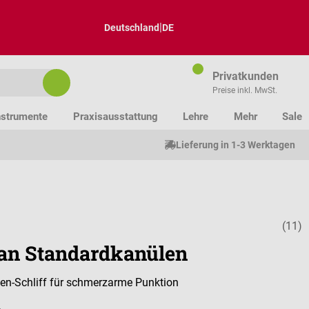
|
Deutschland
DE
Privatkunden
Preise inkl. MwSt.
nstrumente
Praxisausstattung
Lehre
Mehr
Sale
Lieferung in 1-3 Werktagen
(11)
Durchschnittl
can Standardkanülen
ten-Schliff für schmerzarme Punktion