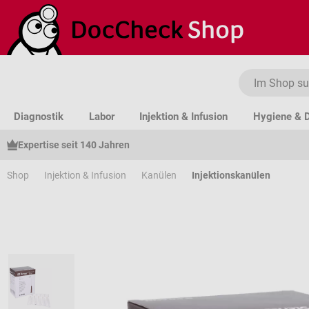
um Hauptinhalt springen
Zur Suche springen
Zur Hauptnavigation springen
Diagnostik
Labor
Injektion & Infusion
Hygiene & D
Expertise seit 140 Jahren
Shop
Injektion & Infusion
Kanülen
Injektionskanülen