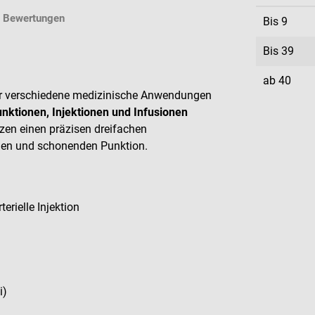
Bewertungen
Bis
9
Bis
39
ab
40
ür verschiedene medizinische Anwendungen
unktionen, Injektionen und Infusionen
zen einen präzisen dreifachen
eien und schonenden Punktion.
erielle Injektion
i)