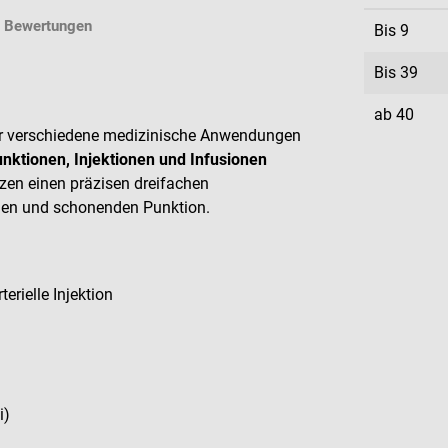
Bewertungen
Bis
9
Bis
39
ab
40
ür verschiedene medizinische Anwendungen
unktionen, Injektionen und Infusionen
zen einen präzisen dreifachen
eien und schonenden Punktion.
erielle Injektion
i)