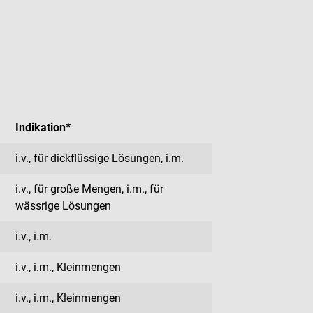
Indikation*
i.v., für dickflüssige Lösungen, i.m.
i.v., für große Mengen, i.m., für
wässrige Lösungen
i.v., i.m.
i.v., i.m., Kleinmengen
i.v., i.m., Kleinmengen