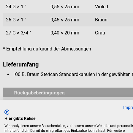
24 G × 1 "
0,55 × 25 mm
Violett
26 G × 1 "
0,45 × 25 mm
Braun
27 G × 3/4 "
0,40 × 20 mm
Grau
* Empfehlung aufgrund der Abmessungen
Lieferumfang
100 B. Braun Sterican Standardkanülen in der gewählten
Rückgabebedingungen
Dieses Produkt ist von der Rücknahme ausgeschlossen.
Impr
Für Verbraucher besteht das Widerrufsrecht nicht bei Verträge
Hier gibt's Kekse
aus Gründen des Gesundheitsschutzes oder der Hygiene nicht
Wir analysieren unsere Besucherdaten, verbessern unsere Website und personali
Inhalte für dich. Damit du ein großartiges Einkaufserlebnis hast. Für weitere
Versiegelung nach der Lieferung entfernt wurde.