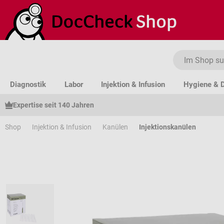
um Hauptinhalt springen
Zur Suche springen
Zur Hauptnavigation springen
Diagnostik
Labor
Injektion & Infusion
Hygiene & D
Expertise seit 140 Jahren
Shop
Injektion & Infusion
Kanülen
Injektionskanülen