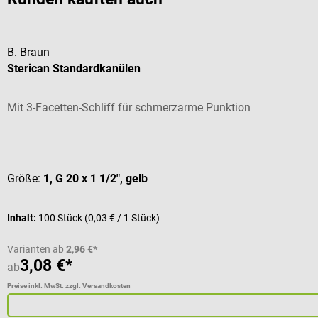
B. Braun
Sterican Standardkanülen
Mit 3-Facetten-Schliff für schmerzarme Punktion
Durchschnittliche Bewertung von 5 von 5 Sternen
Größe:
1, G 20 x 1 1/2", gelb
Inhalt:
100 Stück
(0,03 € / 1 Stück)
Varianten ab
2,96 €*
3,08 €*
ab
Preise inkl. MwSt. zzgl. Versandkosten