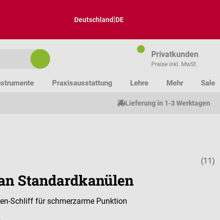
|
Deutschland
DE
Privatkunden
Preise inkl. MwSt.
nstrumente
Praxisausstattung
Lehre
Mehr
Sale
Lieferung in 1-3 Werktagen
(11)
Durchschnittl
can Standardkanülen
ten-Schliff für schmerzarme Punktion