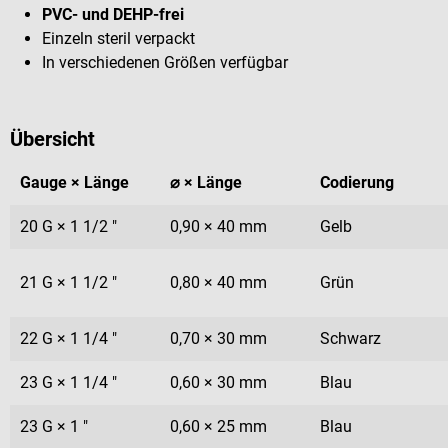
PVC- und DEHP-frei
Einzeln steril verpackt
In verschiedenen Größen verfügbar
Übersicht
Gauge × Länge
⌀ × Länge
Codierung
20 G × 1 1/2 "
0,90 × 40 mm
Gelb
21 G × 1 1/2 "
0,80 × 40 mm
Grün
22 G × 1 1/4 "
0,70 × 30 mm
Schwarz
23 G × 1 1/4 "
0,60 × 30 mm
Blau
23 G × 1 "
0,60 × 25 mm
Blau