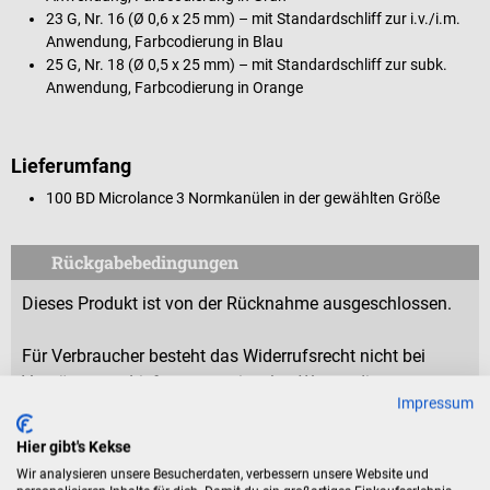
23 G, Nr. 16 (Ø 0,6 x 25 mm) – mit Standardschliff zur i.v./i.m.
Anwendung, Farbcodierung in Blau
25 G, Nr. 18 (Ø 0,5 x 25 mm) – mit Standardschliff zur subk.
Anwendung, Farbcodierung in Orange
Lieferumfang
100 BD Microlance 3 Normkanülen in der gewählten Größe
Rückgabebedingungen
Dieses Produkt ist von der Rücknahme ausgeschlossen.
Für Verbraucher besteht das Widerrufsrecht nicht bei
Verträgen zur Lieferung versiegelter Waren, die aus
Impressum
Gründen des Gesundheitsschutzes oder der Hygiene nicht
zur Rückgabe geeignet sind, wenn ihre Versiegelung nach
Hier gibt's Kekse
der Lieferung entfernt wurde.
Wir analysieren unsere Besucherdaten, verbessern unsere Website und