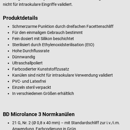
nicht für intraokulare Eingriffe validiert.
Produktdetails
Schmerzarme Punktion durch dreifachen Facettenschliff
Für den einmaligen Gebrauch bestimmt
Fein dosiert mit Silikon beschichtet
Sterilisiert durch Ethylenoxidsterilisation (EtO)
Hohe Durchflussrate
Dünnwandig
Ultraschallpoliert
Farbcodierter Kunststoffzusatz
Kanülen sind nicht für intraokulare Verwendung validiert
PVC- und Latexfrei
Einzeln steril verpackt
In verschiedenen Größen erhältlich
BD Microlance 3 Normkanülen
21 G, Nr. 2 (Ø 0,8 x 40 mm) – mit Standardschliff zur i.v./i.m.
Anwendung, Farbcodierung in Grün