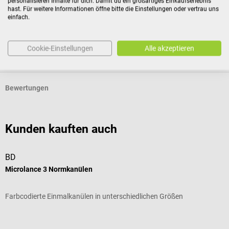
personalisieren Inhalte für dich. Damit du ein großartiges Einkaufserlebnis
hast. Für weitere Informationen öffne bitte die Einstellungen oder vertrau uns
einfach.
Eigenschaften
Cookie-Einstellungen
Alle akzeptieren
Produktidentifikation
Bewertungen
Kunden kauften auch
BD
B
Microlance 3 Normkanülen
I
Farbcodierte Einmalkanülen in unterschiedlichen Größen
V
Durchschnittliche Bewertung von 5 von 5 Sternen
D