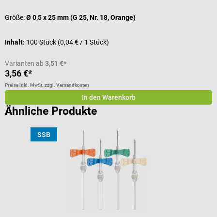
Größe:
Ø 0,5 x 25 mm (G 25, Nr. 18, Orange)
V
Inhalt:
100 Stück
(0,04 € / 1 Stück)
I
Varianten ab
3,51 €*
3,56 €*
a
Preise inkl. MwSt. zzgl. Versandkosten
Pr
In den Warenkorb
Ähnliche Produkte
SSB