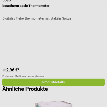
boso
b
bosotherm basic Thermometer
b
Digitales Fieberthermometer mit stabiler Spitze
D
2,96 €*
6
ab
Preise inkl. MwSt. zzgl. Versandkosten
Pr
Produktdetails
Ähnliche Produkte