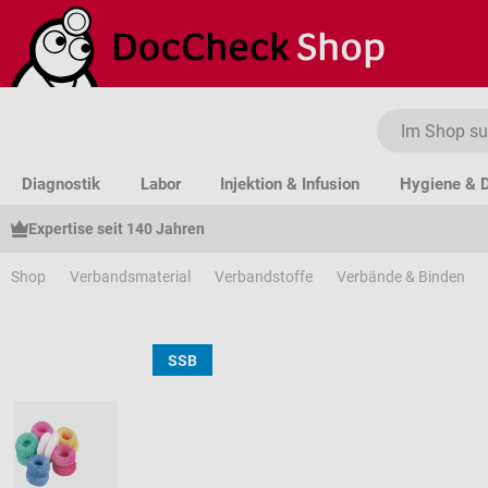
um Hauptinhalt springen
Zur Suche springen
Zur Hauptnavigation springen
Diagnostik
Labor
Injektion & Infusion
Hygiene & D
Expertise seit 140 Jahren
Shop
Verbandsmaterial
Verbandstoffe
Verbände & Binden
SSB