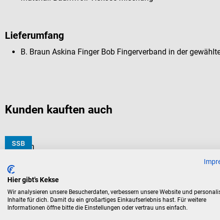
Lieferumfang
B. Braun Askina Finger Bob Fingerverband in der gewählt
Kunden kauften auch
SSB
B. Braun
Askina Finger Bob Fingerverband
Impr
Hier gibt's Kekse
Schnellverband für Finger
Wir analysieren unsere Besucherdaten, verbessern unsere Website und personali
Inhalte für dich. Damit du ein großartiges Einkaufserlebnis hast. Für weitere
Informationen öffne bitte die Einstellungen oder vertrau uns einfach.
Durchschnittliche Bewertung von 5 von 5 Sternen