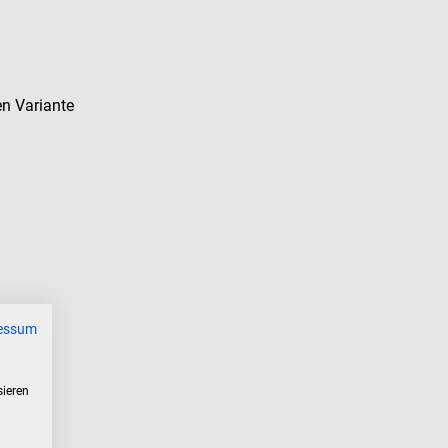
en Variante
essum
sieren