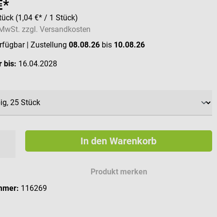
€*
tück
(1,04 €* / 1 Stück)
. MwSt. zzgl. Versandkosten
erfügbar
| Zustellung
08.08.26
bis
10.08.26
 bis:
16.04.2028
swählen
In den Warenkorb
Produkt merken
mmer:
116269