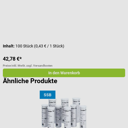
Durchschnittliche Bewertung von 5 von 5 Sternen
D
V
Inhalt:
100 Stück
(0,43 € / 1 Stück)
V
42,78 €*
a
Preise inkl. MwSt. zzgl. Versandkosten
Pr
In den Warenkorb
Ähnliche Produkte
SSB