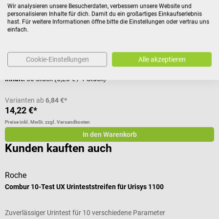
Teststreifen mit zuverlässigem Farbwechsel
z
Wir analysieren unsere Besucherdaten, verbessern unsere Website und
personalisieren Inhalte für dich. Damit du ein großartiges Einkaufserlebnis
hast. Für weitere Informationen öffne bitte die Einstellungen oder vertrau uns
einfach.
Durchschnittliche Bewertung von 4.93 von 5 Sternen
D
Variante:
Combur 3 E/50 Tests
Cookie-Einstellungen
Alle akzeptieren
Inhalt:
50 Stück
(0,28 € / 1 Stück)
Varianten ab
6,84 €*
14,22 €*
8
Preise inkl. MwSt. zzgl. Versandkosten
Pr
In den Warenkorb
Kunden kauften auch
Roche
S
Combur 10-Test UX Urinteststreifen für Urisys 1100
M
Zuverlässiger Urintest für 10 verschiedene Parameter
Z