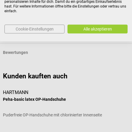
personalisieren Inhalte für dich. Damit du ein großartiges Einkaufserlebnis
hast. Für weitere Informationen öffne bitte die Einstellungen oder vertrau uns
einfach.
Produktidentifikation
Cookie-Einstellungen
Alle akzeptieren
Dokumente
Bewertungen
Kunden kauften auch
HARTMANN
M
Peha-basic latex OP-Handschuhe
G
Puderfreie OP-Handschuhe mit chlorinierter Innenseite
P
Durchschnittliche Bewertung von 5 von 5 Sternen
D