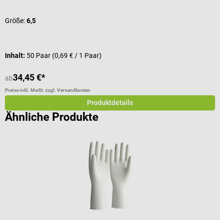
Größe:
6,5
G
Inhalt:
50 Paar
(0,69 € / 1 Paar)
I
34,45 €*
ab
a
Preise inkl. MwSt. zzgl. Versandkosten
Pr
Produktdetails
Ähnliche Produkte