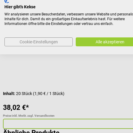
Kunden kauften auch
Hier gibt's Kekse
Wir analysieren unsere Besucherdaten, verbessern unsere Website und personali
Inhalte für dich. Damit du ein großartiges Einkaufserlebnis hast. Für weitere
ClinaStar
Informationen öffne bitte die Einstellungen oder vertrau uns einfach.
Einmalinstrumente - Anatomische Pinzette
Cookie-Einstellungen
Alle akzeptieren
Steriles Einweginstrument
Inhalt:
20 Stück
(1,90 € / 1 Stück)
38,02 €*
Preise inkl. MwSt. zzgl. Versandkosten
Ähnliche Produkte