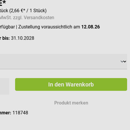
€*
tück
(2,66 €* / 1 Stück)
. MwSt. zzgl. Versandkosten
erfügbar
| Zustellung voraussichtlich am
12.08.26
 bis:
31.10.2028
ählen
In den Warenkorb
Produkt merken
mmer:
118748