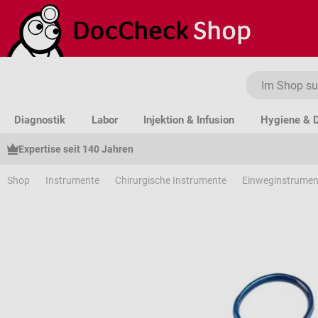
um Hauptinhalt springen
Zur Suche springen
Zur Hauptnavigation springen
Diagnostik
Labor
Injektion & Infusion
Hygiene & D
Expertise seit 140 Jahren
Shop
Instrumente
Chirurgische Instrumente
Einweginstrumen