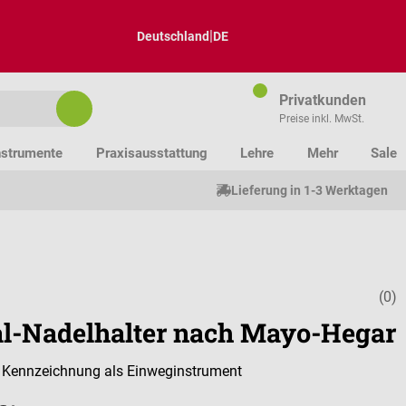
|
Deutschland
DE
Privatkunden
Preise inkl. MwSt.
nstrumente
Praxisausstattung
Lehre
Mehr
Sale
Lieferung in 1-3 Werktagen
(0)
Durchschnitt
l-Nadelhalter nach Mayo-Hegar
r Kennzeichnung als Einweginstrument