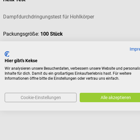
Dampfdurchdringungstest für Hohlkörper
Packungsgröße:
100 Stück
Impr
Hier gibt's Kekse
Inhalt:
100 Stück
(0,55 € / 1 Stück)
Wir analysieren unsere Besucherdaten, verbessern unsere Website und personali
Inhalte für dich. Damit du ein großartiges Einkaufserlebnis hast. Für weitere
54,62 €*
Informationen öffne bitte die Einstellungen oder vertrau uns einfach.
Preise inkl. MwSt. zzgl. Versandkosten
Cookie-Einstellungen
Alle akzeptieren
Ähnliche Produkte