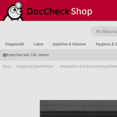
um Hauptinhalt springen
Zur Suche springen
Zur Hauptnavigation springen
Diagnostik
Labor
Injektion & Infusion
Hygiene & D
Expertise seit 140 Jahren
Shop
Hygiene & Desinfektion
Sterilisation & Instrumentenaufber