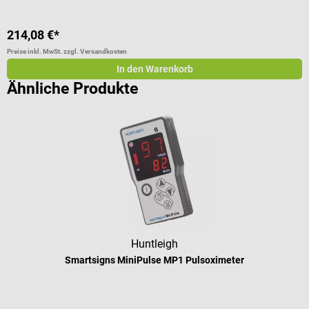
214,08 €*
4
Preise inkl. MwSt. zzgl. Versandkosten
Pr
In den Warenkorb
Ähnliche Produkte
Huntleigh
Smartsigns MiniPulse MP1 Pulsoximeter