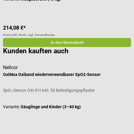
214,08 €*
1
Preise inkl. MwSt. zzgl. Versandkosten
Pr
In den Warenkorb
Kunden kauften auch
Nellcor
b
OxiMax Oxiband wiederverwendbarer SpO2-Sensor
c
SpO₂-Sensor OXI-P/I inkl. 50 Befestigungspflaster
B
D
Variante:
Säuglinge und Kinder (3–40 kg)