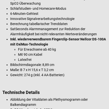
SpO2-Überwachung
Schlafstudien- und Homecare-Modus
6-Minuten-Gehtest
Innovative Signalverarbeitungstechnologie
Berechnung tabellarischer Trenddaten
SatSeconds Alarmmanagement zur Reduktion der
Alarmhäufigkeit bei nicht-relevanten Werteveränderungen
Inkl. wiederverwendbarem Fingerclip-Sensor Nellcor DS-100A
mit OxiMax-Technologie
Für Erwachsene ab 40 kg
Mit 90 cm Kabel
Latexfrei
Bildschirmdiagonale: 8,89 cm
Maße: B 7 x H 15,6 x T 3,2 cm
Gewicht: 274 g (inkl. 4 AA-Batterien)
Technische Details
Abbildung der Vitaldaten als Plethysmogramm oder
Balkendiagramm