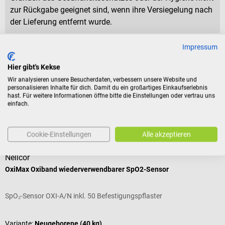
zur Rückgabe geeignet sind, wenn ihre Versiegelung nach
der Lieferung entfernt wurde.
Impressum
Produktidentifikation
Hier gibt's Kekse
Wir analysieren unsere Besucherdaten, verbessern unsere Website und
personalisieren Inhalte für dich. Damit du ein großartiges Einkaufserlebnis
Bewertungen
hast. Für weitere Informationen öffne bitte die Einstellungen oder vertrau uns
einfach.
Zubehör
Cookie-Einstellungen
Alle akzeptieren
Nellcor
N
OxiMax Oxiband wiederverwendbarer SpO2-Sensor
D
SpO₂-Sensor OXI-A/N inkl. 50 Befestigungspflaster
F
Variante:
Neugeborene (40 kg)