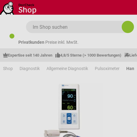
Zum Hauptinhalt springen
Privatkunden
Preise inkl. MwSt.
Expertise seit 140 Jahren
4,8/5 Sterne (> 1000 Bewertungen)
Lief
Shop
Diagnostik
Allgemeine Diagnostik
Pulsoximeter
Hand