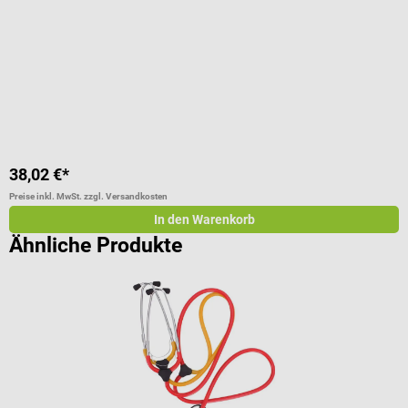
Durchschnittliche Bewertung von 5 von 5 Sternen
D
38,02 €*
4
Preise inkl. MwSt. zzgl. Versandkosten
Pr
In den Warenkorb
Ähnliche Produkte