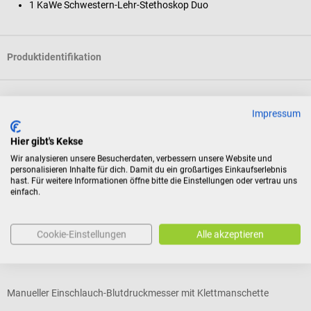
1 KaWe Schwestern-Lehr-Stethoskop Duo
Produktidentifikation
Dokumente
Impressum
Hier gibt's Kekse
Bewertungen
Wir analysieren unsere Besucherdaten, verbessern unsere Website und
personalisieren Inhalte für dich. Damit du ein großartiges Einkaufserlebnis
hast. Für weitere Informationen öffne bitte die Einstellungen oder vertrau uns
einfach.
Kunden kauften auch
Cookie-Einstellungen
Alle akzeptieren
5%
boso
b
KI Blutdruckmessgerät
K
Manueller Einschlauch-Blutdruckmesser mit Klettmanschette
M