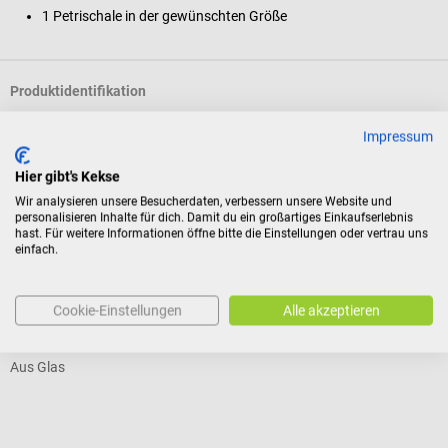
1 Petrischale in der gewünschten Größe
Produktidentifikation
Impressum
Bewertungen
Hier gibt's Kekse
Wir analysieren unsere Besucherdaten, verbessern unsere Website und
personalisieren Inhalte für dich. Damit du ein großartiges Einkaufserlebnis
Kunden kauften auch
hast. Für weitere Informationen öffne bitte die Einstellungen oder vertrau uns
einfach.
Hecht Assistent
G
Cookie-Einstellungen
Alle akzeptieren
Petrischale mit Deckel
E
Aus Glas
G
Durchschnittliche Bewertung von 5 von 5 Sternen
D