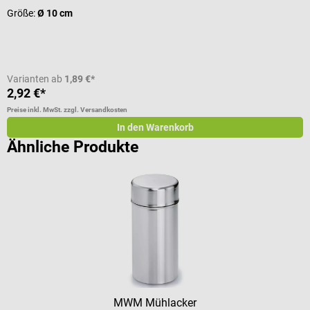
Größe:
Ø 10 cm
I
Varianten ab
1,89 €*
2,92 €*
a
Preise inkl. MwSt. zzgl. Versandkosten
Pr
In den Warenkorb
Ähnliche Produkte
MWM Mühlacker