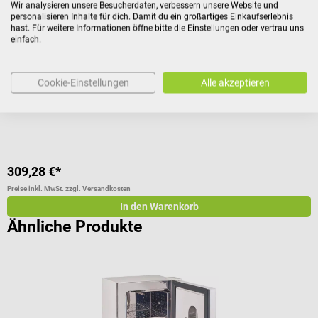
Wir analysieren unsere Besucherdaten, verbessern unsere Website und
Selzer
D
personalisieren Inhalte für dich. Damit du ein großartiges Einkaufserlebnis
hast. Für weitere Informationen öffne bitte die Einstellungen oder vertrau uns
Thermocult digital Bakterienbrutschrank
V
einfach.
Mit digitaler Temperaturanzeige & Glasfront
M
Cookie-Einstellungen
Alle akzeptieren
D
309,28 €*
a
Preise inkl. MwSt. zzgl. Versandkosten
Pr
In den Warenkorb
Ähnliche Produkte