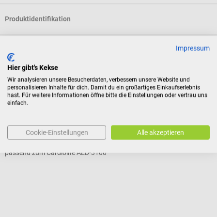
Produktidentifikation
Impressum
Bewertungen
Hier gibt's Kekse
Wir analysieren unsere Besucherdaten, verbessern unsere Website und
Kunden kauften auch
personalisieren Inhalte für dich. Damit du ein großartiges Einkaufserlebnis
hast. Für weitere Informationen öffne bitte die Einstellungen oder vertrau uns
einfach.
Nihon Kohden
P
Cardiolife AED-3100 Elektroden für Erwachsene/Kinder
P
Cookie-Einstellungen
Alle akzeptieren
passend zum Cardiolife AED-3100
Z
Durchschnittliche Bewertung von 5 von 5 Sternen
D
F