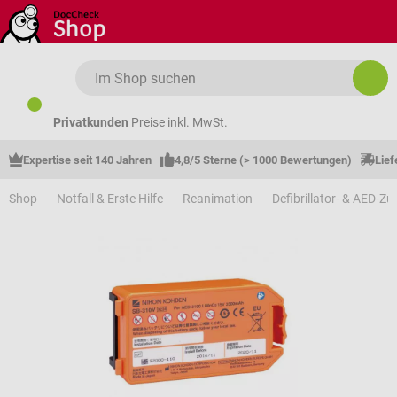
Zum Hauptinhalt springen
Privatkunden
Preise inkl. MwSt.
Expertise seit 140 Jahren
4,8/5 Sterne (> 1000 Bewertungen)
Lief
Shop
Notfall & Erste Hilfe
Reanimation
Defibrillator- & AED-Z