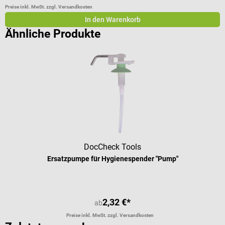
Preise inkl. MwSt. zzgl. Versandkosten
Pr
In den Warenkorb
Ähnliche Produkte
DocCheck Tools
Ersatzpumpe für Hygienespender "Pump"
2,32 €*
ab
Preise inkl. MwSt. zzgl. Versandkosten