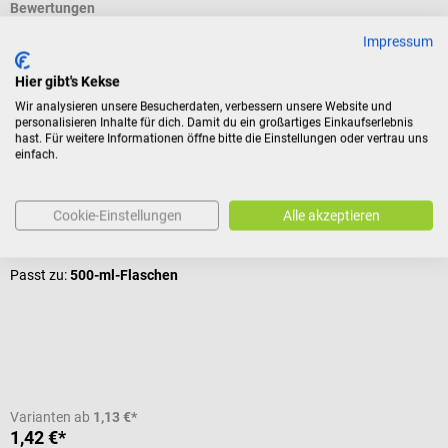
Bewertungen
Impressum
Hier gibt's Kekse
Kunden kauften auch
Wir analysieren unsere Besucherdaten, verbessern unsere Website und
personalisieren Inhalte für dich. Damit du ein großartiges Einkaufserlebnis
hast. Für weitere Informationen öffne bitte die Einstellungen oder vertrau uns
HARTMANN
einfach.
Bode Einmalpumpe für Eurospender
B
Cookie-Einstellungen
Alle akzeptieren
Hygienische Ersatzpumpe mit langem Auslauf
H
D
Passt zu:
500-ml-Flaschen
I
V
Varianten ab
1,13 €*
1,42 €*
a