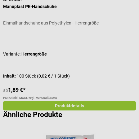
Manuplast PE-Handschuhe
M
Einmalhandschuhe aus Polyethylen - Herrengröße
A
Durchschnittliche Bewertung von 5 von 5 Sternen
D
Variante:
Herrengröße
G
Inhalt:
100 Stück
(0,02 € / 1 Stück)
I
1,89 €*
1
ab
Preise inkl. MwSt. zzgl. Versandkosten
Pr
Produktdetails
Ähnliche Produkte