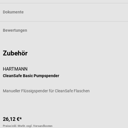
Dokumente
Bewertungen
Zubehör
HARTMANN
CleanSafe Basic Pumpspender
C
Manueller Flüssigspender für CleanSafe Flaschen
B
26,12 €*
7
Preise inkl. MwSt. zzgl. Versandkosten
Pr