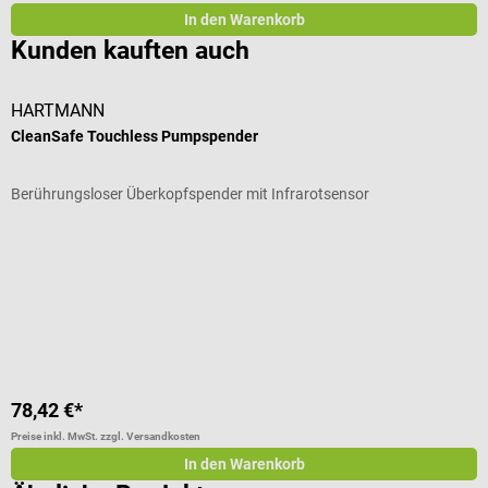
In den Warenkorb
Kunden kauften auch
HARTMANN
D
CleanSafe Touchless Pumpspender
E
Berührungsloser Überkopfspender mit Infrarotsensor
S
D
I
78,42 €*
a
Preise inkl. MwSt. zzgl. Versandkosten
Pr
In den Warenkorb