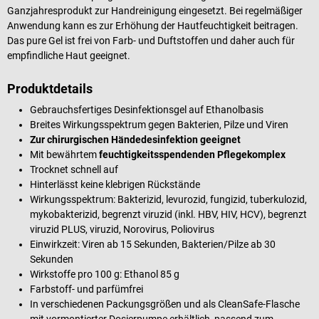
Ganzjahresprodukt zur Handreinigung eingesetzt. Bei regelmäßiger
Anwendung kann es zur Erhöhung der Hautfeuchtigkeit beitragen.
Das pure Gel ist frei von Farb- und Duftstoffen und daher auch für
empfindliche Haut geeignet.
Produktdetails
Gebrauchsfertiges Desinfektionsgel auf Ethanolbasis
Breites Wirkungsspektrum gegen Bakterien, Pilze und Viren
Zur chirurgischen Händedesinfektion geeignet
Mit bewährtem
feuchtigkeitsspendenden Pflegekomplex
Trocknet schnell auf
Hinterlässt keine klebrigen Rückstände
Wirkungsspektrum: Bakterizid, levurozid, fungizid, tuberkulozid,
mykobakterizid, begrenzt viruzid (inkl. HBV, HIV, HCV), begrenzt
viruzid PLUS, viruzid, Norovirus, Poliovirus
Einwirkzeit: Viren ab 15 Sekunden, Bakterien/Pilze ab 30
Sekunden
Wirkstoffe pro 100 g: Ethanol 85 g
Farbstoff- und parfümfrei
In verschiedenen Packungsgrößen und als CleanSafe-Flasche
mit vormontierter Dosierpumpe erhältlich, passend zum