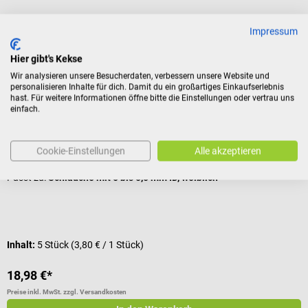
Impressum
Kunden kauften auch
Hier gibt's Kekse
Wir analysieren unsere Besucherdaten, verbessern unsere Website und
VBM Medizintechnik
N
personalisieren Inhalte für dich. Damit du ein großartiges Einkaufserlebnis
hast. Für weitere Informationen öffne bitte die Einstellungen oder vertrau uns
Luer-Lock-Adapter für Schläuche
N
einfach.
für Schläuche mit 5 bis 5,5 mm ID, weiblich oder männlich
S
Cookie-Einstellungen
Alle akzeptieren
D
Passt zu:
Schläuche mit 5 bis 5,5 mm ID, weiblich
G
I
Inhalt:
5 Stück
(3,80 € / 1 Stück)
18,98 €*
a
Preise inkl. MwSt. zzgl. Versandkosten
Pr