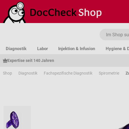
um Hauptinhalt springen
Zur Suche springen
Zur Hauptnavigation springen
Diagnostik
Labor
Injektion & Infusion
Hygiene & D
Expertise seit 140 Jahren
Shop
Diagnostik
Fachspezifische Diagnostik
Spirometrie
Z