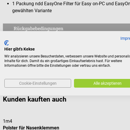
1 Packung ndd EasyOne Filter für Easy on-PC und EasyOne
gewählten Variante
Rückgabebedingungen
Impr
Dieses Produkt ist von der Rücknahme ausgeschlossen.
Hier gibt's Kekse
Für Verbraucher besteht das Widerrufsrecht nicht bei Verträge
Wir analysieren unsere Besucherdaten, verbessern unsere Website und personali
aus Gründen des Gesundheitsschutzes oder der Hygiene nicht
Inhalte für dich. Damit du ein großartiges Einkaufserlebnis hast. Für weitere
Informationen öffne bitte die Einstellungen oder vertrau uns einfach.
Versiegelung nach der Lieferung entfernt wurde.
Cookie-Einstellungen
Alle akzeptieren
Kunden kauften auch
1m4
Polster für Nasenklemmen