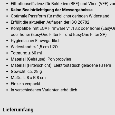
Filtrationseffizienz für Bakterien (BFE) und Viren (VFE) v
Keine Beeinträchtigung der Messergebnisse
Optimale Passform für möglichst geringen Widerstand
Erfüllt die aktuellen Auflagen der ISO 26782
Kompatibel mit EOA Firmware V1.18.x oder höher (EasyOn
oder höher (EasyOne Filter FT und EasyOne Filter SP)
Hygienischer Einwegartikel
Widerstand: ≤ 1,5 cm H2O
Totraum: ≤ 60 ml
Material (Gehäuse): Polypropylen
Material (Filterschicht): Elektrostatisch geladene Fasern
Gewicht: ca. 28 g
Maße: L 8 x B 8 cm
Einzeln verpackt
In verschiedenen Varianten erhältlich
Lieferumfang