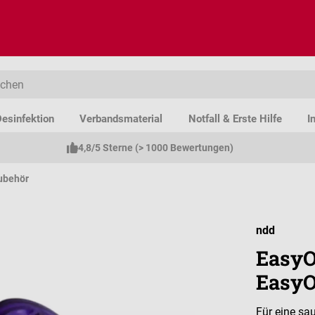
esinfektion
Verbandsmaterial
Notfall & Erste Hilfe
I
4,8/5 Sterne (> 1000 Bewertungen)
ubehör
ndd
EasyO
EasyO
Für eine sa