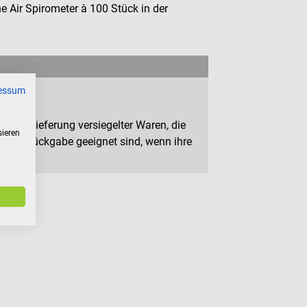
 Air Spirometer à 100 Stück in der
essum
n zur Lieferung versiegelter Waren, die
sieren
 zur Rückgabe geeignet sind, wenn ihre