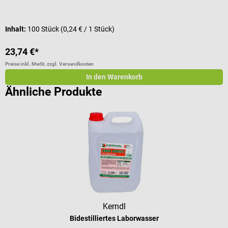
I
Inhalt:
100 Stück
(0,24 € / 1 Stück)
V
23,74 €*
2
Preise inkl. MwSt. zzgl. Versandkosten
Pr
In den Warenkorb
Ähnliche Produkte
Kerndl
Bidestilliertes Laborwasser