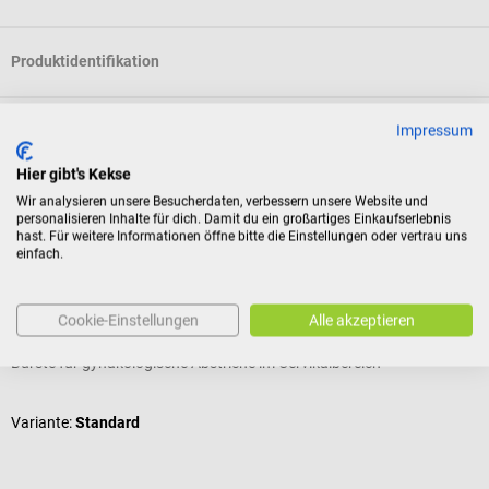
Produktidentifikation
Impressum
Bewertungen
Hier gibt's Kekse
Wir analysieren unsere Besucherdaten, verbessern unsere Website und
Kunden kauften auch
personalisieren Inhalte für dich. Damit du ein großartiges Einkaufserlebnis
hast. Für weitere Informationen öffne bitte die Einstellungen oder vertrau uns
einfach.
medesign
r
medex Cytobrush
M
Cookie-Einstellungen
Alle akzeptieren
Bürste für gynäkologische Abstriche im Cervikalbereich
A
D
Variante:
Standard
G