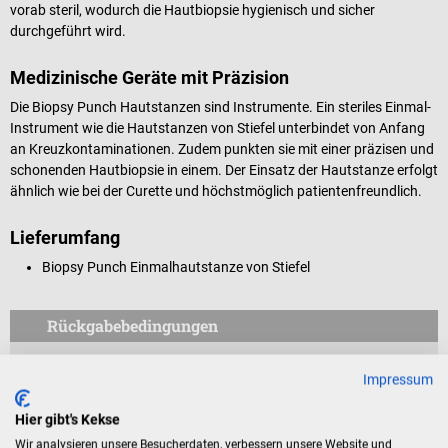
vorab steril, wodurch die Hautbiopsie hygienisch und sicher
durchgeführt wird.
Medizinische Geräte mit Präzision
Die Biopsy Punch Hautstanzen sind Instrumente. Ein steriles Einmal-
Instrument wie die Hautstanzen von Stiefel unterbindet von Anfang
an Kreuzkontaminationen. Zudem punkten sie mit einer präzisen und
schonenden Hautbiopsie in einem. Der Einsatz der Hautstanze erfolgt
ähnlich wie bei der Curette und höchstmöglich patientenfreundlich.
Lieferumfang
Biopsy Punch Einmalhautstanze von Stiefel
Rückgabebedingungen
Dieses Produkt ist von der Rücknahme ausgeschlossen.
Impressum
Für Verbraucher besteht das Widerrufsrecht nicht bei
Hier gibt's Kekse
Verträgen zur Lieferung versiegelter Waren, die aus
Wir analysieren unsere Besucherdaten, verbessern unsere Website und