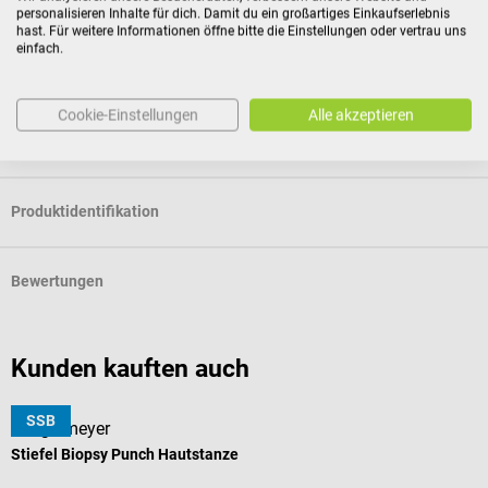
Gründen des Gesundheitsschutzes oder der Hygiene nicht
personalisieren Inhalte für dich. Damit du ein großartiges Einkaufserlebnis
hast. Für weitere Informationen öffne bitte die Einstellungen oder vertrau uns
zur Rückgabe geeignet sind, wenn ihre Versiegelung nach
einfach.
der Lieferung entfernt wurde.
Cookie-Einstellungen
Alle akzeptieren
Eigenschaften
Produktidentifikation
Bewertungen
Kunden kauften auch
SSB
Stiegelmeyer
S
Stiefel Biopsy Punch Hautstanze
S