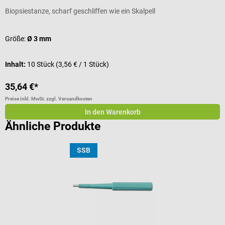
Biopsiestanze, scharf geschliffen wie ein Skalpell
S
Größe:
Ø 3 mm
G
Inhalt:
10 Stück
(3,56 € / 1 Stück)
I
35,64 €*
4
Preise inkl. MwSt. zzgl. Versandkosten
Pr
In den Warenkorb
Ähnliche Produkte
SSB