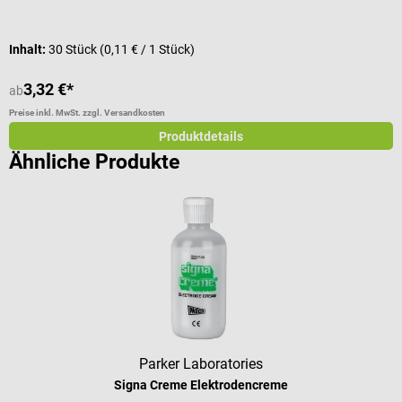
Inhalt:
30 Stück
(0,11 € / 1 Stück)
I
3,32 €*
ab
a
Preise inkl. MwSt. zzgl. Versandkosten
Pr
Produktdetails
Ähnliche Produkte
Parker Laboratories
Signa Creme Elektrodencreme