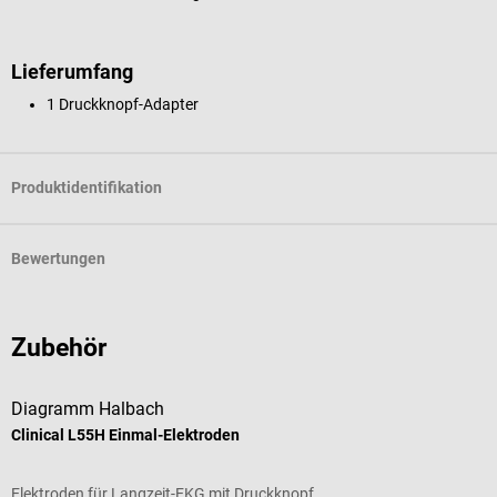
Lieferumfang
1 Druckknopf-Adapter
Produktidentifikation
Bewertungen
Zubehör
Diagramm Halbach
C
Clinical L55H Einmal-Elektroden
E
Elektroden für Langzeit-EKG mit Druckknopf
F