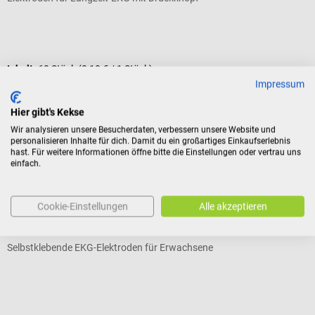
Durchschnittliche Bewertung von 4.67 von 5 Sternen
I
Inhalt:
60 Stück
(0,10 € / 1 Stück)
Impressum
5,89 €*
a
Hier gibt's Kekse
Preise inkl. MwSt. zzgl. Versandkosten
Pr
Wir analysieren unsere Besucherdaten, verbessern unsere Website und
In den Warenkorb
personalisieren Inhalte für dich. Damit du ein großartiges Einkaufserlebnis
Kunden kauften auch
hast. Für weitere Informationen öffne bitte die Einstellungen oder vertrau uns
einfach.
DocCheck Tools
M
Cookie-Einstellungen
Alle akzeptieren
Einweg-Elektroden "Bzzz"
E
Selbstklebende EKG-Elektroden für Erwachsene
M
Durchschnittliche Bewertung von 4.5 von 5 Sternen
V