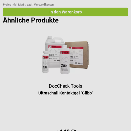
Preise inkl. MwSt. zzgl. Versandkosten
Pr
In den Warenkorb
Ähnliche Produkte
DocCheck Tools
Ultraschall Kontaktgel "Glibb"
Durchschnittliche Bewertung von 4.