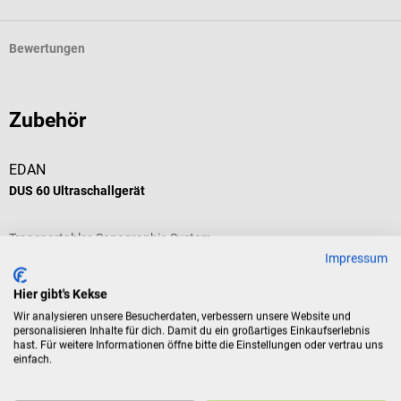
Bewertungen
Zubehör
EDAN
DUS 60 Ultraschallgerät
Transportables Sonographie-System
Impressum
Durchschnittliche Bewertung von 5 von 5 Sternen
Hier gibt's Kekse
Wir analysieren unsere Besucherdaten, verbessern unsere Website und
Sonde:
Konvex
personalisieren Inhalte für dich. Damit du ein großartiges Einkaufserlebnis
hast. Für weitere Informationen öffne bitte die Einstellungen oder vertrau uns
einfach.