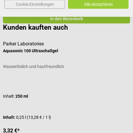
3.558,10 €*
Cookie-Einstellungen
Alle akzeptieren
Preise inkl. MwSt. zzgl. Versandkosten
In den Warenkorb
Kunden kauften auch
Parker Laboratories
r
Aquasonic 100 Ultraschallgel
M
Wasserlöslich und hautfreundlich
A
Durchschnittliche Bewertung von 5 von 5 Sternen
D
Inhalt:
250 ml
G
I
Inhalt:
0,25 l
(13,28 € / 1 l)
V
3,32 €*
1