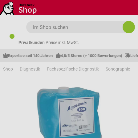
Zum Hauptinhalt springen
Privatkunden
Preise inkl. MwSt.
Expertise seit 140 Jahren
4,8/5 Sterne (> 1000 Bewertungen)
Lief
Shop
Diagnostik
Fachspezifische Diagnostik
Sonographie