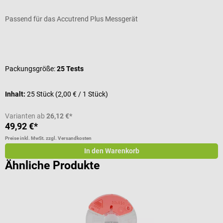
Passend für das Accutrend Plus Messgerät
P
Durchschnittliche Bewertung von 5 von 5 Sternen
D
Packungsgröße:
25 Tests
Inhalt:
25 Stück
(2,00 € / 1 Stück)
I
Varianten ab
26,12 €*
49,92 €*
4
Preise inkl. MwSt. zzgl. Versandkosten
Pr
In den Warenkorb
Ähnliche Produkte