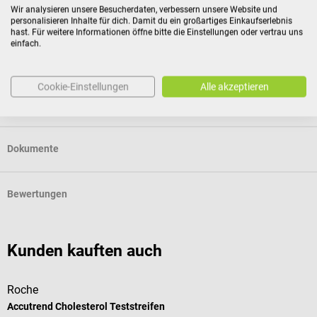
Verträgen zur Lieferung versiegelter Waren, die aus
Wir analysieren unsere Besucherdaten, verbessern unsere Website und
Gründen des Gesundheitsschutzes oder der Hygiene nicht
personalisieren Inhalte für dich. Damit du ein großartiges Einkaufserlebnis
hast. Für weitere Informationen öffne bitte die Einstellungen oder vertrau uns
zur Rückgabe geeignet sind, wenn ihre Versiegelung nach
einfach.
der Lieferung entfernt wurde.
Cookie-Einstellungen
Alle akzeptieren
Produktidentifikation
Dokumente
Bewertungen
Kunden kauften auch
Roche
R
Accutrend Cholesterol Teststreifen
A