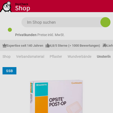
Zum Hauptinhalt springen
Privatkunden
Preise inkl. MwSt.
Expertise seit 140 Jahren
4,8/5 Sterne (> 1000 Bewertungen)
Lief
Shop
Verbandsmaterial
Pflaster
Wundverbände
Unsteril
SSB