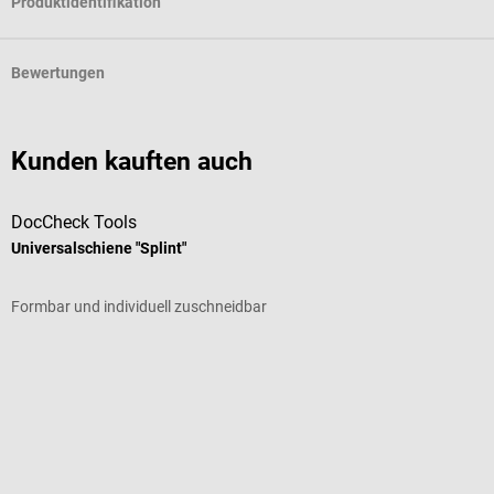
Produktidentifikation
Bewertungen
Kunden kauften auch
DocCheck Tools
S
Universalschiene "Splint"
O
Formbar und individuell zuschneidbar
W
Durchschnittliche Bewertung von 5 von 5 Sternen
G
I