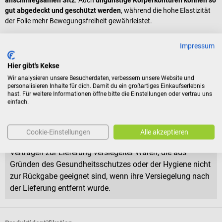
gut abgedeckt und geschützt werden
, während die hohe Elastizität
der Folie mehr Bewegungsfreiheit gewährleistet.
Lieferumfang
Impressum
1 Packung Smith & Nephew OPSITE Post-OP Folienverband in
Hier gibt's Kekse
der gewählten Größe
Wir analysieren unsere Besucherdaten, verbessern unsere Website und
personalisieren Inhalte für dich. Damit du ein großartiges Einkaufserlebnis
hast. Für weitere Informationen öffne bitte die Einstellungen oder vertrau uns
Rückgabebedingungen
einfach.
Dieses Produkt ist von der Rücknahme ausgeschlossen.
Cookie-Einstellungen
Alle akzeptieren
Für Verbraucher besteht das Widerrufsrecht nicht bei
Verträgen zur Lieferung versiegelter Waren, die aus
Gründen des Gesundheitsschutzes oder der Hygiene nicht
zur Rückgabe geeignet sind, wenn ihre Versiegelung nach
der Lieferung entfernt wurde.