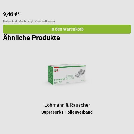
V
9,46 €*
5
Preise inkl. MwSt. zzgl. Versandkosten
Pr
In den Warenkorb
Ähnliche Produkte
Lohmann & Rauscher
Suprasorb F Folienverband
Durchschnittliche Bewertung von 4 