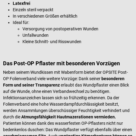
Latexfrei
Einzeln steril verpackt
In verschiedenen Größen erhältlich
Ideal für:
Versorgung von postoperativen Wunden
Unfallwunden
Kleine Schnitt- und Risswunden
Das Post-OP Pflaster mit besonderen Vorzügen
Neben seinem Wundkissen mit Wabenform bietet der OPSITE Post-
OP Folienverband viele weitere Vorzüge: Dank seiner
besonderen
Form und seiner Transparenz
erlaubt das Wundpflaster einen Blick
auf die Wunde, ohne einen Verbandwechsel zu benötigen.
Infektionsanzeichen lassen sich so frühzeitig erkennen. Da der
Folienverband eine hohe Wasserdampfdurchlässigkeit besitzt,
werden Ansammlungen überschüssiger Feuchtigkeit verhindert und
durch die
Atmungsfähigkeit Hautmazerationen vermieden.
Patienten können dank des wasserfesten OP-Pflasters nicht nur
bedenkenlos duschen: Das Wundpflaster verfügt ebenfalls über einen
anschmiegsamen Sitz
. Auch
ungünstige Körperkonturen können so