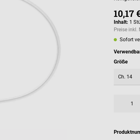
10,17 
Inhalt:
1 St
Preise inkl
Sofort v
Verwendbar
ausw
Größe
Produktnu