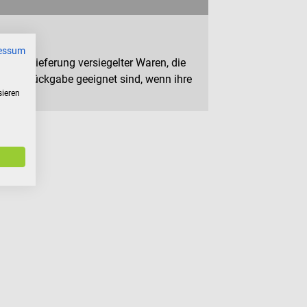
essum
n zur Lieferung versiegelter Waren, die
 zur Rückgabe geeignet sind, wenn ihre
sieren