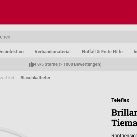
esinfektion
Verbandsmaterial
Notfall & Erste Hilfe
I
4,8/5 Sterne (> 1000 Bewertungen)
zartikel
Blasenkatheter
Teleflex
Brilla
Tiem
Röntgensich