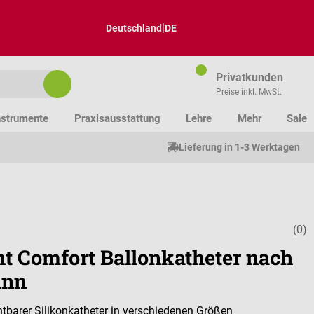
|
Deutschland
DE
Privatkunden
Preise inkl. MwSt.
nstrumente
Praxisausstattung
Lehre
Mehr
Sale
Lieferung in 1-3 Werktagen
(0)
Durchschnitt
nt Comfort Ballonkatheter nach
ann
tbarer Silikonkatheter in verschiedenen Größen