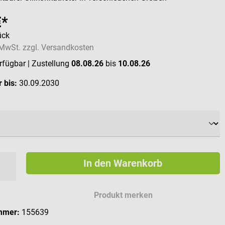
€*
ück
. MwSt. zzgl. Versandkosten
erfügbar
| Zustellung
08.08.26
bis
10.08.26
 bis:
30.09.2030
ählen
In den Warenkorb
Produkt merken
mmer:
155639