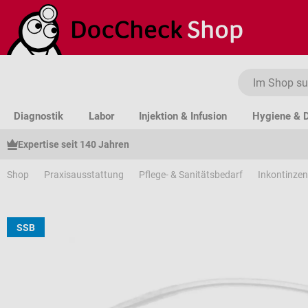
um Hauptinhalt springen
Zur Suche springen
Zur Hauptnavigation springen
Diagnostik
Labor
Injektion & Infusion
Hygiene & D
Expertise seit 140 Jahren
Shop
Praxisausstattung
Pflege- & Sanitätsbedarf
Inkontinzen
SSB