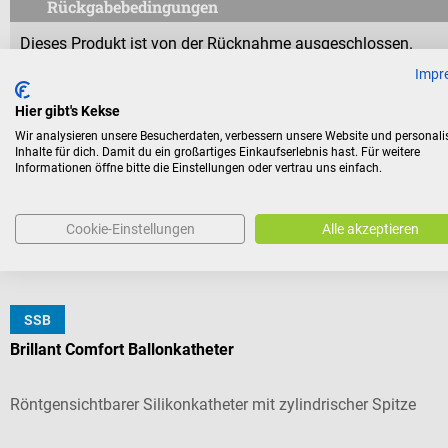
Rückgabebedingungen
Dieses Produkt ist von der Rücknahme ausgeschlossen.
Impr
Für Verbraucher besteht das Widerrufsrecht nicht bei Verträge
Hier gibt's Kekse
aus Gründen des Gesundheitsschutzes oder der Hygiene nicht
Wir analysieren unsere Besucherdaten, verbessern unsere Website und personali
Versiegelung nach der Lieferung entfernt wurde.
Inhalte für dich. Damit du ein großartiges Einkaufserlebnis hast. Für weitere
Informationen öffne bitte die Einstellungen oder vertrau uns einfach.
Cookie-Einstellungen
Alle akzeptieren
Kunden kauften auch
SSB
Teleflex
Brillant Comfort Ballonkatheter
Röntgensichtbarer Silikonkatheter mit zylindrischer Spitze