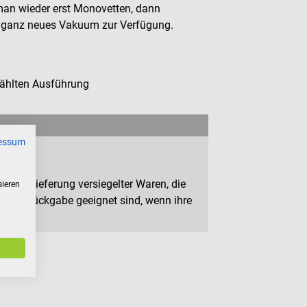
 man wieder erst Monovetten, dann
ein ganz neues Vakuum zur Verfügung.
wählten Ausführung
essum
n zur Lieferung versiegelter Waren, die
sieren
 zur Rückgabe geeignet sind, wenn ihre