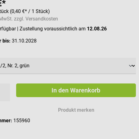
€*
tück
(0,40 €* / 1 Stück)
. MwSt. zzgl. Versandkosten
erfügbar
| Zustellung voraussichtlich am
12.08.26
 bis:
31.10.2028
ählen
In den Warenkorb
Produkt merken
mmer:
155960