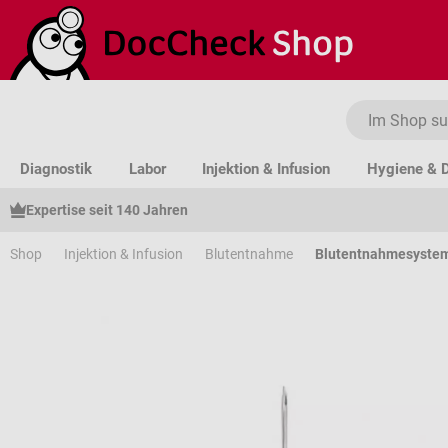
um Hauptinhalt springen
Zur Suche springen
Zur Hauptnavigation springen
Diagnostik
Labor
Injektion & Infusion
Hygiene & D
Expertise seit 140 Jahren
Shop
Injektion & Infusion
Blutentnahme
Blutentnahmesyste