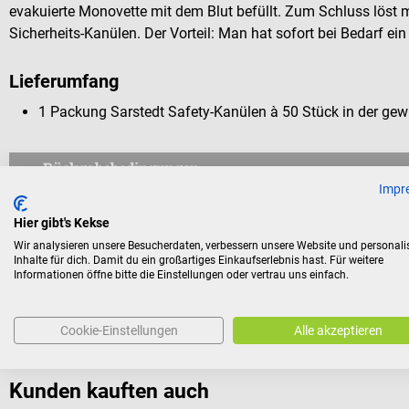
evakuierte Monovette mit dem Blut befüllt. Zum Schluss löst
Sicherheits-Kanülen. Der Vorteil: Man hat sofort bei Bedarf 
Lieferumfang
1 Packung Sarstedt Safety-Kanülen à 50 Stück in der ge
Rückgabebedingungen
Impr
Dieses Produkt ist von der Rücknahme ausgeschlossen.
Hier gibt's Kekse
Für Verbraucher besteht das Widerrufsrecht nicht bei Verträge
Wir analysieren unsere Besucherdaten, verbessern unsere Website und personali
Inhalte für dich. Damit du ein großartiges Einkaufserlebnis hast. Für weitere
aus Gründen des Gesundheitsschutzes oder der Hygiene nicht
Informationen öffne bitte die Einstellungen oder vertrau uns einfach.
Versiegelung nach der Lieferung entfernt wurde.
Cookie-Einstellungen
Alle akzeptieren
Kunden kauften auch