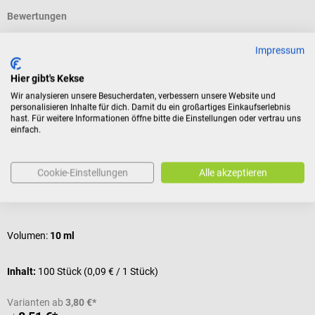
Bewertungen
Impressum
Kunden kauften auch
Hier gibt's Kekse
Wir analysieren unsere Besucherdaten, verbessern unsere Website und
personalisieren Inhalte für dich. Damit du ein großartiges Einkaufserlebnis
B. Braun
s
hast. Für weitere Informationen öffne bitte die Einstellungen oder vertrau uns
Injekt Einmalspritzen
m
einfach.
Volumen-Dosierung in Milliliter
G
Cookie-Einstellungen
Alle akzeptieren
Durchschnittliche Bewertung von 5 von 5 Sternen
D
Volumen:
10 ml
V
Inhalt:
100 Stück
(0,09 € / 1 Stück)
I
Varianten ab
3,80 €*
V