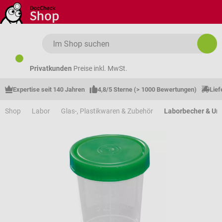
Zum Hauptinhalt springen
Privatkunden
Preise inkl. MwSt.
Expertise seit 140 Jahren
4,8/5 Sterne (> 1000 Bewertungen)
Lief
Shop
Labor
Glas-, Plastikwaren & Zubehör
Laborbecher & Ur