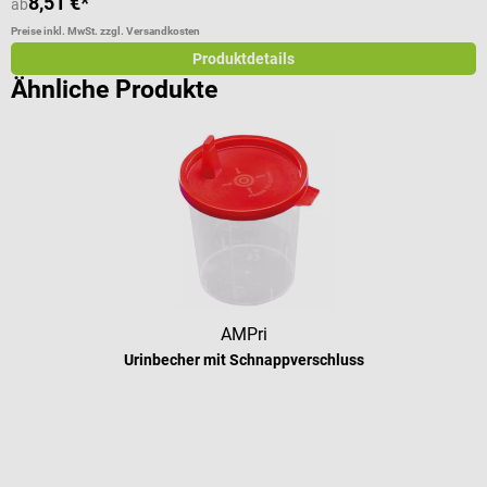
8,51 €*
ab
a
Preise inkl. MwSt. zzgl. Versandkosten
Pr
Produktdetails
Ähnliche Produkte
AMPri
Urinbecher mit Schnappverschluss
Durchschnittliche Bewertung von 4 