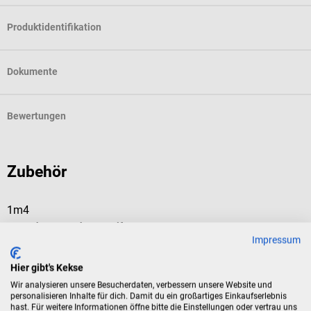
Produktidentifikation
Dokumente
Bewertungen
Zubehör
1m4
b
Manschetten-Schutzstreifen
m
Impressum
Zur hygienischen Anwendung von Blutdruckmanschetten
D
Hier gibt's Kekse
Wir analysieren unsere Besucherdaten, verbessern unsere Website und
personalisieren Inhalte für dich. Damit du ein großartiges Einkaufserlebnis
D
hast. Für weitere Informationen öffne bitte die Einstellungen oder vertrau uns