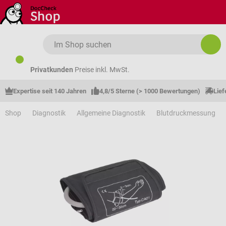
Zum Hauptinhalt springen
Privatkunden
Preise inkl. MwSt.
Expertise seit 140 Jahren
4,8/5 Sterne (> 1000 Bewertungen)
Lief
Shop
Diagnostik
Allgemeine Diagnostik
Blutdruckmessung