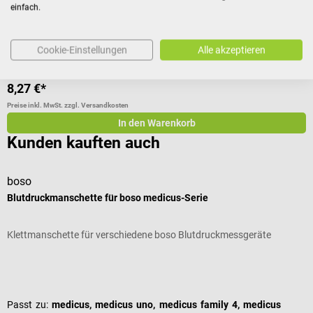
einfach.
V
Cookie-Einstellungen
Alle akzeptieren
Inhalt:
100 Stück
(0,08 € / 1 Stück)
8,27 €*
8
Preise inkl. MwSt. zzgl. Versandkosten
Pr
In den Warenkorb
Kunden kauften auch
boso
b
Blutdruckmanschette für boso medicus-Serie
m
Klettmanschette für verschiedene boso Blutdruckmessgeräte
M
Durchschnittliche Bewertung von 5 von 5 Sternen
D
Passt zu:
medicus, medicus uno, medicus family 4, medicus
V