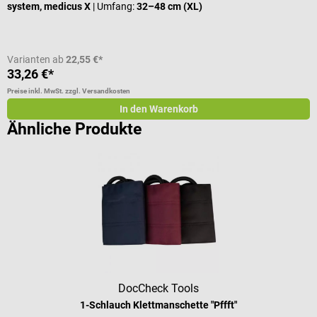
system, medicus X
| Umfang:
32–48 cm (XL)
Varianten ab
22,55 €*
33,26 €*
5
Preise inkl. MwSt. zzgl. Versandkosten
Pr
In den Warenkorb
Ähnliche Produkte
DocCheck Tools
1-Schlauch Klettmanschette "Pffft"