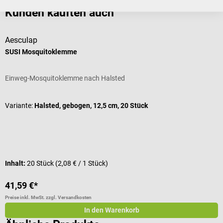
Kunden kauften auch
Aesculap
C
SUSI Mosquitoklemme
E
Einweg-Mosquitoklemme nach Halsted
S
D
Variante:
Halsted, gebogen, 12,5 cm, 20 Stück
V
I
Inhalt:
20 Stück
(2,08 € / 1 Stück)
V
41,59 €*
5
Preise inkl. MwSt. zzgl. Versandkosten
Pr
In den Warenkorb